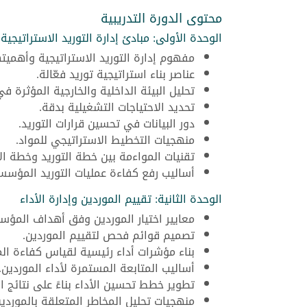
محتوى الدورة التدريبية
الوحدة الأولى: مبادئ إدارة التوريد الاستراتيجية
مفهوم إدارة التوريد الاستراتيجية وأهميته
عناصر بناء استراتيجية توريد فعّالة.
تحليل البيئة الداخلية والخارجية المؤثرة في
تحديد الاحتياجات التشغيلية بدقة.
دور البيانات في تحسين قرارات التوريد.
منهجيات التخطيط الاستراتيجي للمواد.
تقنيات المواءمة بين خطة التوريد وخطة الإ
أساليب رفع كفاءة عمليات التوريد المؤسس
الوحدة الثانية: تقييم الموردين وإدارة الأداء
معايير اختيار الموردين وفق أهداف المؤس
تصميم قوائم فحص لتقييم الموردين.
بناء مؤشرات أداء رئيسية لقياس كفاءة الم
أساليب المتابعة المستمرة لأداء الموردين.
تطوير خطط تحسين الأداء بناءً على نتائج ال
منهجيات تحليل المخاطر المتعلقة بالموردين