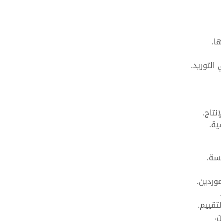
ا.
 التوريد.
نتاج.
ية.
سة.
وردين.
تقييم.
.