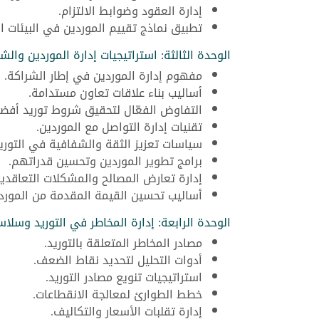
إدارة العقود وضوابط الالتزام.
تطبيق نماذج تقييم الموردين في البيئات ال
الوحدة الثالثة: استراتيجيات إدارة الموردين والش
مفهوم إدارة الموردين في إطار الشراكة.
أساليب بناء علاقات تعاون مستدامة.
التفاوض الفعّال لتحقيق شروط توريد أفضل
تقنيات إدارة التواصل مع الموردين.
سياسات تعزيز الثقة والشفافية في التوريد
برامج تطوير الموردين وتحسين قدراتهم.
إدارة تعارض المصالح والمشكلات التعاقدية
أساليب تحسين القيمة المقدمة من المورد.
الوحدة الرابعة: إدارة المخاطر في التوريد وسلاس
مصادر المخاطر المتعلقة بالتوريد.
أدوات التحليل لتحديد نقاط الضعف.
استراتيجيات تنويع مصادر التوريد.
خطط الطوارئ لمعالجة الانقطاعات.
إدارة تقلبات الأسعار والتكاليف.