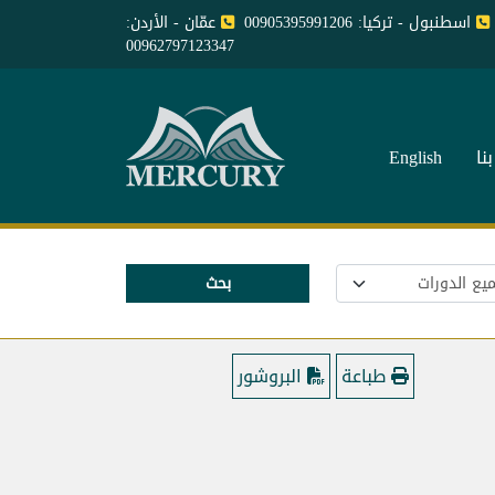
اسطنبول - تركيا: 00905395991206
عمّان - الأردن:
00962797123347
نا
English
بحث
طباعة
البروشور