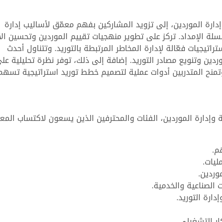
إدارة الموردين، إلى تزويد المشاركين بفهم معمّق لأساليب إدارة
سلة الإمداد. تركز على تطوير منهجيات تقييم الموردين وتحسين الأ
اتيجيات فعّالة لإدارة المخاطر المرتبطة بالتوريد. وتتناول أحدث
دين وتنويع مصادر التوريد. إضافة إلى ذلك، توفر نظرة تحليلية عل
 وتمنح المتدربين أدوات عملية لتصميم خطط توريد استراتيجية تسه
ة وإدارة الموردين، الفئات والمحترفين الذين يسعون لاكتساب المع
م.
ليات.
وردين.
الصناعية والخدمية.
ارة التوريد.
ار التشغيلي.