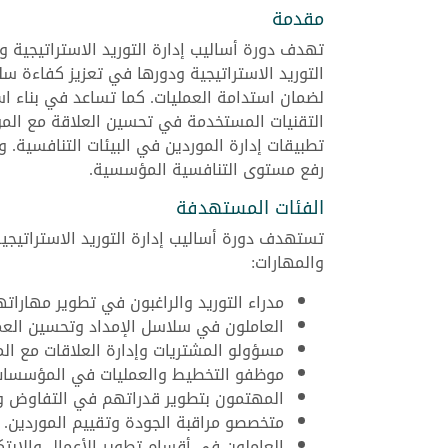
مقدمة
تهدف دورة أساليب إدارة التوريد الاستراتيجية و
التوريد الاستراتيجية ودورها في تعزيز كفاءة سل
لضمان استدامة العمليات. كما تساعد في بناء استر
التقنيات المستخدمة في تحسين العلاقة مع المور
تطبيقات إدارة الموردين في البيئات التنافسية.
رفع مستوى التنافسية المؤسسية.
الفئات المستهدفة
تستهدف دورة أساليب إدارة التوريد الاستراتيجي
والمهارات:
مدراء التوريد والراغبون في تطوير مهاراته
العاملون في سلاسل الإمداد وتحسين العم
مسؤولو المشتريات وإدارة العلاقات مع الم
موظفو التخطيط والعمليات في المؤسسات 
المهتمون بتطوير قدراتهم في التفاوض وإد
متخصصو مراقبة الجودة وتقييم الموردين.
العاملون في أقسام تطوير الأعمال والابتك