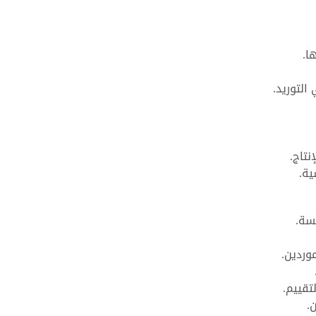
ا.
 التوريد.
نتاج.
ية.
سة.
وردين.
تقييم.
.