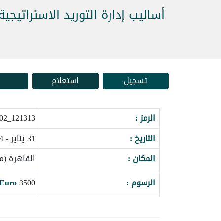
أساليب إدارة التوريد الاستراتيجية
تسجيل
استعلام
الرمز :
121313_177702
التاريخ :
31 يناير - 04 فبراير 2027
المكان :
القاهرة (م
الرسوم :
3500
Euro