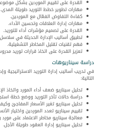
القدرة على تقييم الموردين بشكل موضوع
مهارات تطوير خطط التوريد طويلة المدى.
كفاءة التفاوض الفعّال مع الموردين.
مهارات إدارة العلاقات وتحسين الأداء.
القدرة على تصميم مؤشرات أداء للتوريد.
تطبيق أساليب الإدارة الحديثة في سلاسل ا
فهم تقنيات تقليل المخاطر التشغيلية.
تعزيز القدرة على اتخاذ قرارات توريد مدرو
دراسة سيناريوهات
في تدريب أساليب إدارة التوريد الاستراتيجية و
التالية:
تحليل سيناريو ضعف أداء المورد واتخاذ الإ
دراسة حالات تأخر التوريد ووضع خطة استج
تحليل سيناريو تغير الأسعار المفاجئ وكيف
تقييم سيناريو تعدد الموردين واختيار الأنس
معالجة سيناريو مخاطر الاعتماد على مورد و
تحليل سيناريو إدارة العقود طويلة الأجل.