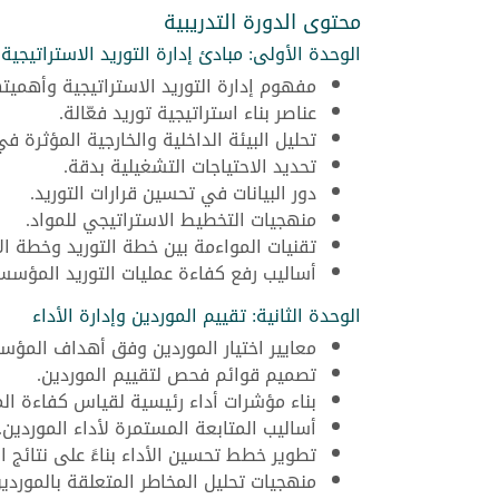
محتوى الدورة التدريبية
الوحدة الأولى: مبادئ إدارة التوريد الاستراتيجية
مفهوم إدارة التوريد الاستراتيجية وأهميته
عناصر بناء استراتيجية توريد فعّالة.
تحليل البيئة الداخلية والخارجية المؤثرة في
تحديد الاحتياجات التشغيلية بدقة.
دور البيانات في تحسين قرارات التوريد.
منهجيات التخطيط الاستراتيجي للمواد.
تقنيات المواءمة بين خطة التوريد وخطة الإ
أساليب رفع كفاءة عمليات التوريد المؤسس
الوحدة الثانية: تقييم الموردين وإدارة الأداء
معايير اختيار الموردين وفق أهداف المؤس
تصميم قوائم فحص لتقييم الموردين.
بناء مؤشرات أداء رئيسية لقياس كفاءة الم
أساليب المتابعة المستمرة لأداء الموردين.
تطوير خطط تحسين الأداء بناءً على نتائج ال
منهجيات تحليل المخاطر المتعلقة بالموردين