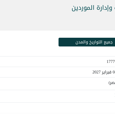
 وإدارة الموردين
جميع التواريخ والمدن
صر)