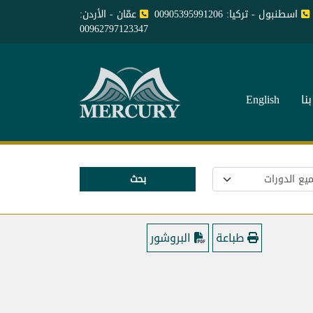
اسطنبول - تركيا: 00905395991206
عمّان - الأردن:
00962797123347
نا
English
بحث
طباعة
البروشور