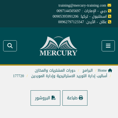
training@mercury-training.com
دبي - الإمارات : 0097144505697
اسطنبول - تركيا: 00905395991206
عمّان - الأردن: 00962797123347
Home
البرامج
دورات المشتريات والمخازن
أساليب إدارة التوريد الاستراتيجية وإدارة الموردين
177720
طباعة
البروشور