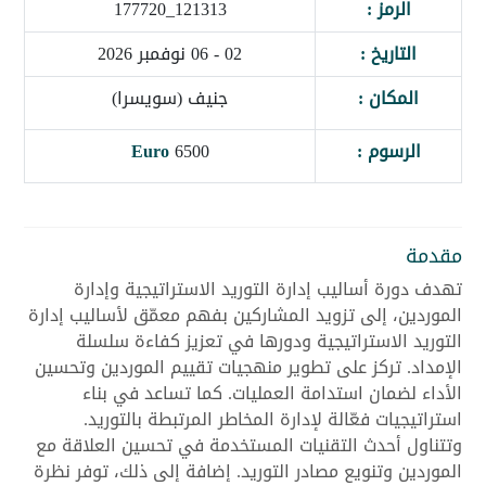
الرمز :
121313_177720
التاريخ :
02 - 06 نوفمبر 2026
المكان :
جنيف (سويسرا)
الرسوم :
6500
Euro
مقدمة
تهدف دورة أساليب إدارة التوريد الاستراتيجية وإدارة
الموردين، إلى تزويد المشاركين بفهم معمّق لأساليب إدارة
التوريد الاستراتيجية ودورها في تعزيز كفاءة سلسلة
الإمداد. تركز على تطوير منهجيات تقييم الموردين وتحسين
الأداء لضمان استدامة العمليات. كما تساعد في بناء
استراتيجيات فعّالة لإدارة المخاطر المرتبطة بالتوريد.
وتتناول أحدث التقنيات المستخدمة في تحسين العلاقة مع
الموردين وتنويع مصادر التوريد. إضافة إلى ذلك، توفر نظرة