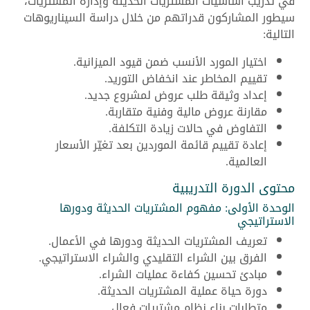
في تدريب أساسيات المشتريات الحديثة وإدارة المشتريات،
سيطور المشاركون قدراتهم من خلال دراسة السيناريوهات
التالية:
اختيار المورد الأنسب ضمن قيود الميزانية.
تقييم المخاطر عند انخفاض التوريد.
إعداد وثيقة طلب عروض لمشروع جديد.
مقارنة عروض مالية وفنية متقاربة.
التفاوض في حالات زيادة التكلفة.
إعادة تقييم قائمة الموردين بعد تغيّر الأسعار
العالمية.
محتوى الدورة التدريبية
الوحدة الأولى: مفهوم المشتريات الحديثة ودورها
الاستراتيجي
تعريف المشتريات الحديثة ودورها في الأعمال.
الفرق بين الشراء التقليدي والشراء الاستراتيجي.
مبادئ تحسين كفاءة عمليات الشراء.
دورة حياة عملية المشتريات الحديثة.
متطلبات بناء نظام مشتريات فعال.