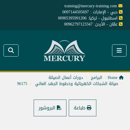
training@mercury-training.com
دبي - الإمارات : 0097144505697
اسطنبول - تركيا: 00905395991206
عمّان - الأردن: 00962797123347
Home
البرامج
دورات أعمال الصيانة
صيانة الشبكات الكهربائية وخطوط الجهد العالي
96175
طباعة
البروشور