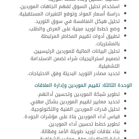
استخدام تحليل السوق لفهم اتجاهات الموردين.
دراسة أسعار المواد وتوقع التغيرات المستقبلية.
تحليل هيكل المنافسة في سوق التوريد.
وضع خطط توريد مبنية على العرض والطلب.
تطبيق أدوات تقييم المخاطر المرتبطة
بالمشتريات.
تحليل البيانات المالية للموردين الرئيسيين.
تصميم استراتيجيات شراء تضمن الاستدامة
التشغيلية.
تحديد مصادر التوريد البديلة وفق الاحتياجات.
الوحدة الثالثة: تقييم الموردين وإدارة العلاقات
تطوير شبكة الموردين وتحسين أدائهم.
تحديد معايير تقييم الموردين بشكل مهني.
تحليل قدرات الموردين الفنية والتكنولوجية.
قياس أداء الموردين بناءً على مؤشرات الجودة.
تطوير خطط تحسين أداء الموردين.
بناء علاقات توريد طويلة الأمد وفعّالة.
إدارة التعاقدات وفق معايير الشفافية.