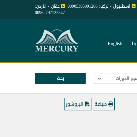
اسطنبول - تركيا: 00905395991206
عمّان - الأردن:
00962797123347
نا
English
بحث
طباعة
البروشور