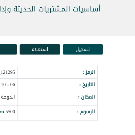
أساسيات المشتريات الحديثة وإدا
تسجيل
استعلام
الرمز :
121295_177576
التاريخ :
06 - 10 ديسمبر 2026
المكان :
الدوحة 
الرسوم :
5500
ro