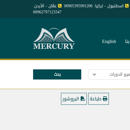
اسطنبول - تركيا: 00905395991206
عمّان - الأردن:
00962797123347
نا
English
بحث
طباعة
البروشور