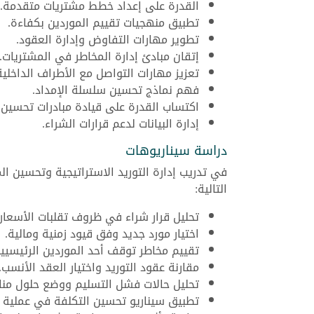
القدرة على إعداد خطط مشتريات متقدمة.
تطبيق منهجيات تقييم الموردين بكفاءة.
تطوير مهارات التفاوض وإدارة العقود.
إتقان مبادئ إدارة المخاطر في المشتريات.
تعزيز مهارات التواصل مع الأطراف الداخلية 
فهم نماذج تحسين سلسلة الإمداد.
اكتساب القدرة على قيادة مبادرات تحسين ا
إدارة البيانات لدعم قرارات الشراء.
دراسة سيناريوهات
في تدريب إدارة التوريد الاستراتيجية وتحسين ا
التالية:
تحليل قرار شراء في ظروف تقلبات الأسعار.
اختيار مورد جديد وفق قيود زمنية ومالية.
تقييم مخاطر توقف أحد الموردين الرئيسيين
مقارنة عقود التوريد واختيار العقد الأنسب.
تحليل حالات فشل التسليم ووضع حلول منا
تطبيق سيناريو تحسين التكلفة في عملية 