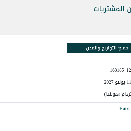
ن المشتريات
جميع التواريخ والمدن
1213
دام (هولندا)
Euro