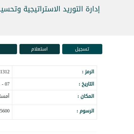
إدارة التوريد الاستراتيجية وتحسي
تسجيل
استعلام
الرمز :
12_163185
التاريخ :
07 - 11 يونيو 2027
المكان :
أمستر
الرسوم :
5600