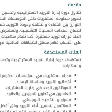
مقدمة
تتناول دورة إدارة التوريد الاستراتيجية وتحسين
تطوير منظومة المشتريات داخل المؤسسات الحديث
التوازن بين الكفاءة والتكلفة وجودة التوريد. كم
لضمان استدامة العمليات التشغيلية. وتستعرض أ
اتخاذ قرارات توريد مستنيرة. كما تقدّم منهجيات
على اكتساب فهم معمّق للاتجاهات العالمية في 
الفئات المستهدفة
تستهدف دورة إدارة التوريد الاستراتيجية وتحس
والمهارات:
مدراء المشتريات في المؤسسات الحكومية 
أخصائيو التوريد وسلسلة الإمداد.
الموظفون الجدد في إدارات المشتريات.
العاملون في تطوير الموردين والعقود.
مسؤولو التخطيط اللوجستي.
المهتمون بتحسين أداء التوريد وفق أفضل 
قادة الفرق الذين يسعون لرفع كفاءة نظم 