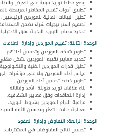
وضع خطط توريد مبنية على العرض والطلب
تطبيق أدوات تقييم المخاطر المرتبطة بالم
تحليل البيانات المالية للموردين الرئيسيين.
تصميم استراتيجيات شراء تضمن الاستدامة 
تحديد مصادر التوريد البديلة وفق الاحتياجا
الوحدة الثالثة: تقييم الموردين وإدارة العلاقات
تطوير شبكة الموردين وتحسين أدائهم.
تحديد معايير تقييم الموردين بشكل مهني.
تحليل قدرات الموردين الفنية والتكنولوجية.
قياس أداء الموردين بناءً على مؤشرات الجو
تطوير خطط تحسين أداء الموردين.
بناء علاقات توريد طويلة الأمد وفعّالة.
إدارة التعاقدات وفق معايير الشفافية.
مراقبة التزام الموردين بشروط التوريد.
معالجة حالات التعثر وتحسين الثقة المتبادل
الوحدة الرابعة: التفاوض وإدارة العقود
تحسين نتائج المفاوضات في المشتريات.