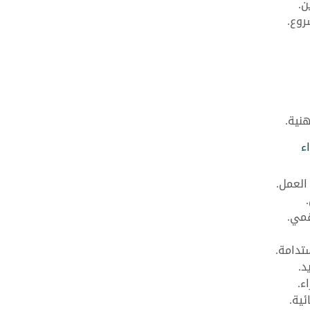
ن.
روع.
نية.
ء
العمل.
قمي.
تدامة.
د.
ء.
ئية.