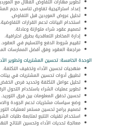
تطوير مهارات التفاوض الفعّال مع الموردي
إعداد استراتيجية تفاوض تناسب حجم المش
تحليل عروض الموردين قبل التفاوض.
استخدام البيانات لدعم القرارات التفاوضية.
تصميم عقود شراء متوازنة وعادلة.
إدارة المخاطر التعاقدية بطرق احترافية.
تقييم شروط الدفع والتسليم في العقود.
مراجعة العقود وفق أفضل الممارسات المه
الوحدة الخامسة: تحسين المشتريات وتطوير الأدا
منهجيات تحسين الأداء وتخفيف التكلفة.
تطبيق أدوات تحسين المشتريات في بيئات 
تحليل عوامل التكلفة وتحديد فرص الخفض.
تطوير عمليات الشراء باستخدام التحول الر
تحسين تدفق المعلومات بين فرق التوريد.
وضع سياسات مشتريات تدعم الجودة والاس
تصميم برامج تحسين مستمر لعمليات التوري
استخدام تقنيات التتبع لمتابعة طلبات الشرا
معالجة تحديات الأداء وتحسين النتائج النها