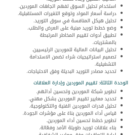
استخدام تحليل السوق لفهم اتجاهات الموردين.
دراسة أسعار المواد وتوقع التغيرات المستقبلية.
تحليل هيكل المنافسة في سوق التوريد.
وضع خطط توريد مبنية على العرض والطلب.
تطبيق أدوات تقييم المخاطر المرتبطة
بالمشتريات.
تحليل البيانات المالية للموردين الرئيسيين.
تصميم استراتيجيات شراء تضمن الاستدامة
التشغيلية.
تحديد مصادر التوريد البديلة وفق الاحتياجات.
الوحدة الثالثة: تقييم الموردين وإدارة العلاقات
تطوير شبكة الموردين وتحسين أدائهم.
تحديد معايير تقييم الموردين بشكل مهني.
تحليل قدرات الموردين الفنية والتكنولوجية.
قياس أداء الموردين بناءً على مؤشرات الجودة.
تطوير خطط تحسين أداء الموردين.
بناء علاقات توريد طويلة الأمد وفعّالة.
إدارة التعاقدات وفق معايير الشفافية.