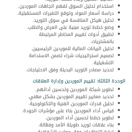
استخدام تحليل السوق لفهم اتجاهات الموردين.
دراسة أسعار المواد وتوقع التغيرات المستقبلية.
تحليل هيكل المنافسة في سوق التوريد.
وضع خطط توريد مبنية على العرض والطلب.
تطبيق أدوات تقييم المخاطر المرتبطة
بالمشتريات.
تحليل البيانات المالية للموردين الرئيسيين.
تصميم استراتيجيات شراء تضمن الاستدامة
التشغيلية.
تحديد مصادر التوريد البديلة وفق الاحتياجات.
الوحدة الثالثة: تقييم الموردين وإدارة العلاقات
تطوير شبكة الموردين وتحسين أدائهم.
تحديد معايير تقييم الموردين بشكل مهني.
تحليل قدرات الموردين الفنية والتكنولوجية.
قياس أداء الموردين بناءً على مؤشرات الجودة.
تطوير خطط تحسين أداء الموردين.
بناء علاقات توريد طويلة الأمد وفعّالة.
إدارة التعاقدات وفق معايير الشفافية.