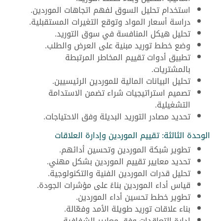
استخدام تحليل السوق لفهم اتجاهات الموردين.
دراسة أسعار المواد وتوقع التغيرات المستقبلية.
تحليل هيكل المنافسة في سوق التوريد.
وضع خطط توريد مبنية على العرض والطلب.
تطبيق أدوات تقييم المخاطر المرتبطة
بالمشتريات.
تحليل البيانات المالية للموردين الرئيسيين.
تصميم استراتيجيات شراء تضمن الاستدامة
التشغيلية.
تحديد مصادر التوريد البديلة وفق الاحتياجات.
الوحدة الثالثة: تقييم الموردين وإدارة العلاقات
تطوير شبكة الموردين وتحسين أدائهم.
تحديد معايير تقييم الموردين بشكل مهني.
تحليل قدرات الموردين الفنية والتكنولوجية.
قياس أداء الموردين بناءً على مؤشرات الجودة.
تطوير خطط تحسين أداء الموردين.
بناء علاقات توريد طويلة الأمد وفعّالة.
إدارة التعاقدات وفق معايير الشفافية.