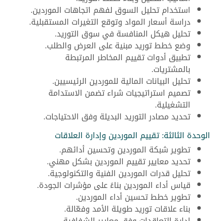
استخدام تحليل السوق لفهم اتجاهات الموردين.
دراسة أسعار المواد وتوقع التغيرات المستقبلية.
تحليل هيكل المنافسة في سوق التوريد.
وضع خطط توريد مبنية على العرض والطلب.
تطبيق أدوات تقييم المخاطر المرتبطة
بالمشتريات.
تحليل البيانات المالية للموردين الرئيسيين.
تصميم استراتيجيات شراء تضمن الاستدامة
التشغيلية.
تحديد مصادر التوريد البديلة وفق الاحتياجات.
الوحدة الثالثة: تقييم الموردين وإدارة العلاقات
تطوير شبكة الموردين وتحسين أدائهم.
تحديد معايير تقييم الموردين بشكل مهني.
تحليل قدرات الموردين الفنية والتكنولوجية.
قياس أداء الموردين بناءً على مؤشرات الجودة.
تطوير خطط تحسين أداء الموردين.
بناء علاقات توريد طويلة الأمد وفعّالة.
إدارة التعاقدات وفق معايير الشفافية.