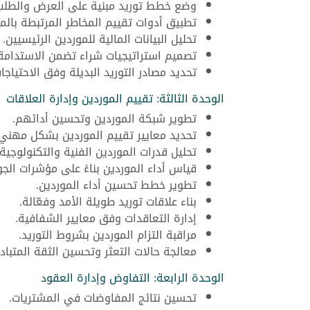
وضع خطط توريد مبنية على العرض والطلب
تطبيق أدوات تقييم المخاطر المرتبطة بالم
تحليل البيانات المالية للموردين الرئيسيين.
تصميم استراتيجيات شراء تضمن الاستدامة 
تحديد مصادر التوريد البديلة وفق الاحتياجا
الوحدة الثالثة: تقييم الموردين وإدارة العلاقات
تطوير شبكة الموردين وتحسين أدائهم.
تحديد معايير تقييم الموردين بشكل مهني.
تحليل قدرات الموردين الفنية والتكنولوجية.
قياس أداء الموردين بناءً على مؤشرات الجو
تطوير خطط تحسين أداء الموردين.
بناء علاقات توريد طويلة الأمد وفعّالة.
إدارة التعاقدات وفق معايير الشفافية.
مراقبة التزام الموردين بشروط التوريد.
معالجة حالات التعثر وتحسين الثقة المتبادل
الوحدة الرابعة: التفاوض وإدارة العقود
تحسين نتائج المفاوضات في المشتريات.