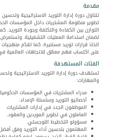
مقدمة
تتناول دورة إدارة التوريد الاستراتيجية وتحسين
تطوير منظومة المشتريات داخل المؤسسات الحديث
التوازن بين الكفاءة والتكلفة وجودة التوريد. كم
لضمان استدامة العمليات التشغيلية. وتستعرض أ
اتخاذ قرارات توريد مستنيرة. كما تقدّم منهجيات
على اكتساب فهم معمّق للاتجاهات العالمية في 
الفئات المستهدفة
تستهدف دورة إدارة التوريد الاستراتيجية وتحس
والمهارات:
مدراء المشتريات في المؤسسات الحكومية 
أخصائيو التوريد وسلسلة الإمداد.
الموظفون الجدد في إدارات المشتريات.
العاملون في تطوير الموردين والعقود.
مسؤولو التخطيط اللوجستي.
المهتمون بتحسين أداء التوريد وفق أفضل 
قادة الفرق الذين يسعون لرفع كفاءة نظم 