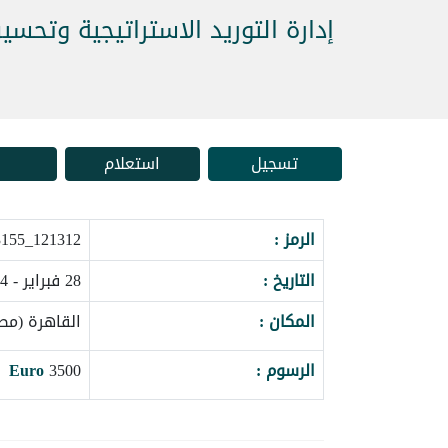
إدارة التوريد الاستراتيجية وتحسي
تسجيل
استعلام
الرمز :
121312_163155
التاريخ :
28 فبراير - 04 مارس 2027
المكان :
القاهرة (مص
الرسوم :
3500
Euro