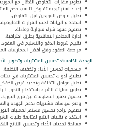
تطوير مهارات التفاوض الفعّال مع الموردي
إعداد استراتيجية تفاوض تناسب حجم المش
تحليل عروض الموردين قبل التفاوض.
استخدام البيانات لدعم القرارات التفاوضية.
تصميم عقود شراء متوازنة وعادلة.
إدارة المخاطر التعاقدية بطرق احترافية.
تقييم شروط الدفع والتسليم في العقود.
مراجعة العقود وفق أفضل الممارسات المه
الوحدة الخامسة: تحسين المشتريات وتطوير الأدا
منهجيات تحسين الأداء وتخفيف التكلفة.
تطبيق أدوات تحسين المشتريات في بيئات 
تحليل عوامل التكلفة وتحديد فرص الخفض.
تطوير عمليات الشراء باستخدام التحول الر
تحسين تدفق المعلومات بين فرق التوريد.
وضع سياسات مشتريات تدعم الجودة والاس
تصميم برامج تحسين مستمر لعمليات التوري
استخدام تقنيات التتبع لمتابعة طلبات الشرا
معالجة تحديات الأداء وتحسين النتائج النها