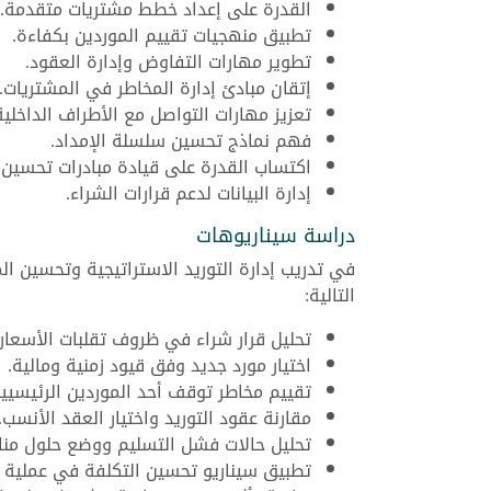
القدرة على إعداد خطط مشتريات متقدمة.
تطبيق منهجيات تقييم الموردين بكفاءة.
تطوير مهارات التفاوض وإدارة العقود.
إتقان مبادئ إدارة المخاطر في المشتريات.
تعزيز مهارات التواصل مع الأطراف الداخلية 
فهم نماذج تحسين سلسلة الإمداد.
اكتساب القدرة على قيادة مبادرات تحسين ا
إدارة البيانات لدعم قرارات الشراء.
دراسة سيناريوهات
في تدريب إدارة التوريد الاستراتيجية وتحسين ا
التالية:
تحليل قرار شراء في ظروف تقلبات الأسعار.
اختيار مورد جديد وفق قيود زمنية ومالية.
تقييم مخاطر توقف أحد الموردين الرئيسيين
مقارنة عقود التوريد واختيار العقد الأنسب.
تحليل حالات فشل التسليم ووضع حلول منا
تطبيق سيناريو تحسين التكلفة في عملية 