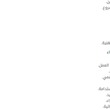
ن.
روع.
نية.
ء
العمل.
قمي.
تدامة.
د.
ء.
ئية.