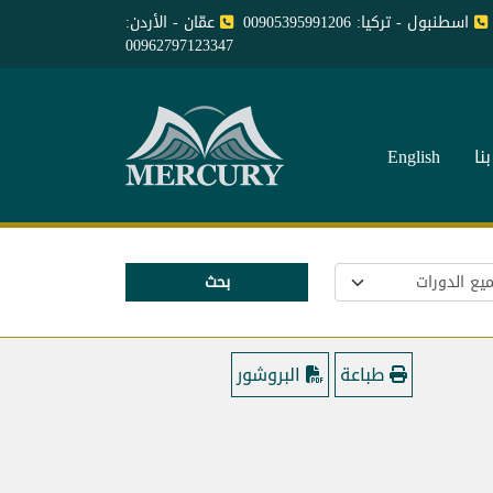
اسطنبول - تركيا: 00905395991206
عمّان - الأردن:
00962797123347
نا
English
بحث
طباعة
البروشور