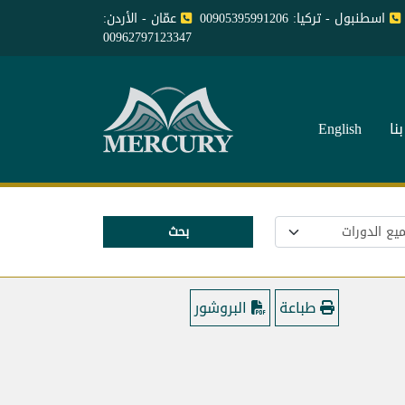
اسطنبول - تركيا: 00905395991206
عمّان - الأردن:
00962797123347
نا
English
بحث
طباعة
البروشور