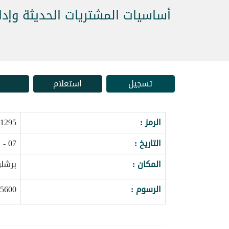
أساسيات المشتريات الحديثة وإدا
تسجيل
استعلام
الرمز :
95_162532
التاريخ :
07 - 11 يونيو 2027
المكان :
برشلو
الرسوم :
5600