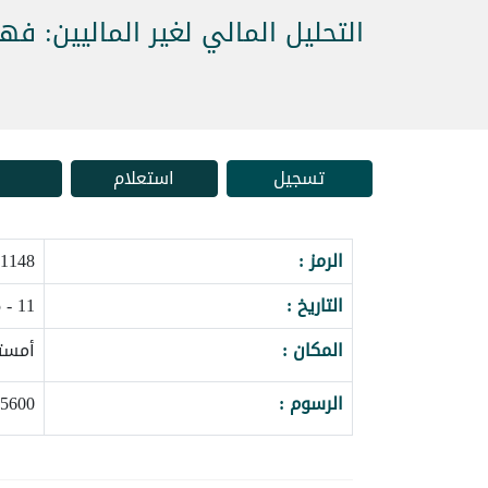
التحليل المالي لغير الماليين: فه
تسجيل
استعلام
الرمز :
48_156145
التاريخ :
11 - 15 يناير 2027
المكان :
أمستر
الرسوم :
5600