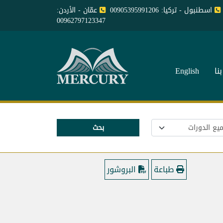
اسطنبول - تركيا: 00905395991206
عمّان - الأردن:
00962797123347
نا
English
بحث
طباعة
البروشور