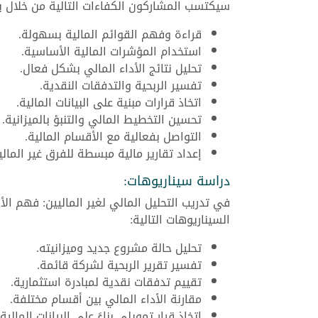
سيكتسب المشاركون الكفاءات التالية من خلال برنا
قراءة وفهم القوائم المالية بسهولة.
استخدام المؤشرات المالية الأساسية.
تحليل نتائج الأداء المالي بشكل فعال.
تفسير الربحية والتدفقات النقدية.
اتخاذ قرارات مبنية على البيانات المالية.
تحسين التخطيط المالي والتنبؤ بالميزانية.
التواصل بفعالية مع الأقسام المالية.
إعداد تقارير مالية مبسطة للفرق غير المالي
دراسة سيناريوهات:
في تدريب التحليل المالي لغير الماليين: فهم ال
السيناريوهات التالية:
تحليل حالة مشروع جديد وميزانيته.
تفسير تقرير الربحية لشركة قائمة.
تقييم تدفقات نقدية لمبادرة استثمارية.
مقارنة الأداء المالي بين أقسام مختلفة.
اتخاذ قرار تمويلي بناءً على البيانات المالية.