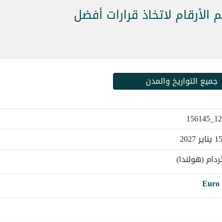
م الأرقام لاتخاذ قرارات أفضل
جميع التواريخ والمدن
1211
دام (هولندا)
Euro