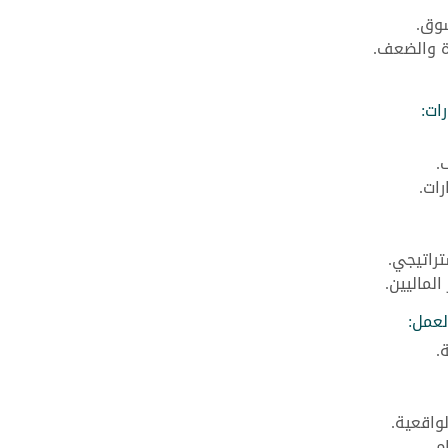
سوق.
وة والضعف.
رات:
.
رات.
راتيجي.
لماليين.
لعمل:
.
لواقعية.
م.