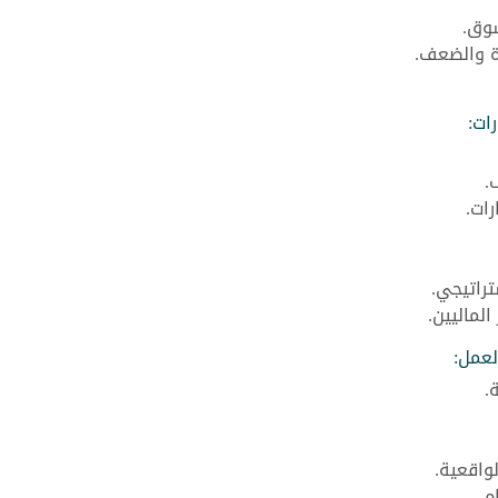
سوق.
وة والضعف.
رات:
.
رات.
راتيجي.
لماليين.
لعمل:
.
لواقعية.
م.