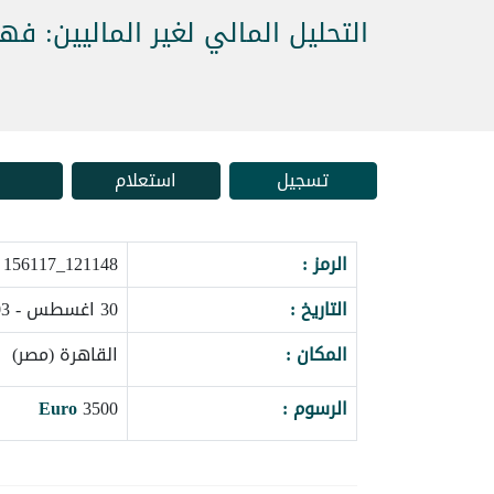
التحليل المالي لغير الماليين: فه
تسجيل
استعلام
الرمز :
121148_156117
التاريخ :
30 اغسطس - 03 سبتمبر 2026
المكان :
القاهرة (مصر)
الرسوم :
3500
Euro