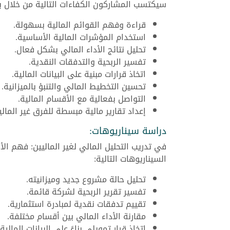
سيكتسب المشاركون الكفاءات التالية من خلال برنا
قراءة وفهم القوائم المالية بسهولة.
استخدام المؤشرات المالية الأساسية.
تحليل نتائج الأداء المالي بشكل فعال.
تفسير الربحية والتدفقات النقدية.
اتخاذ قرارات مبنية على البيانات المالية.
تحسين التخطيط المالي والتنبؤ بالميزانية.
التواصل بفعالية مع الأقسام المالية.
إعداد تقارير مالية مبسطة للفرق غير المالي
دراسة سيناريوهات:
في تدريب التحليل المالي لغير الماليين: فهم ال
السيناريوهات التالية:
تحليل حالة مشروع جديد وميزانيته.
تفسير تقرير الربحية لشركة قائمة.
تقييم تدفقات نقدية لمبادرة استثمارية.
مقارنة الأداء المالي بين أقسام مختلفة.
اتخاذ قرار تمويلي بناءً على البيانات المالية.