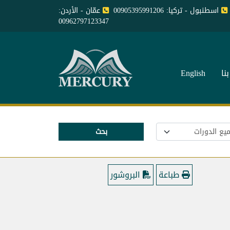
اسطنبول - تركيا: 00905395991206
عمّان - الأردن:
00962797123347
نا
English
بحث
طباعة
البروشور