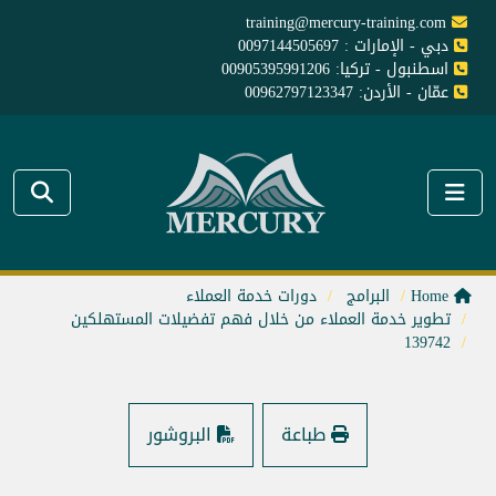
training@mercury-training.com
دبي - الإمارات : 0097144505697
اسطنبول - تركيا: 00905395991206
عمّان - الأردن: 00962797123347
Home
البرامج
دورات خدمة العملاء
تطوير خدمة العملاء من خلال فهم تفضيلات المستهلكين
139742
طباعة
البروشور