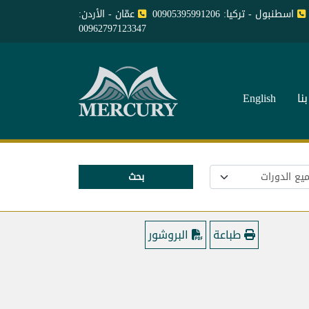
اسطنبول - تركيا: 00905395991206
عمّان - الأردن:
00962797123347
نا
English
بحث
طباعة
البروشور