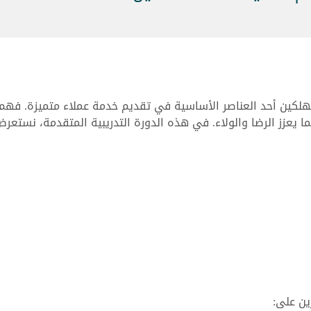
مستهلكين أحد العناصر الأساسية في تقديم خدمة عملاء متميزة. فه
ا يعزز الرضا والولاء. في هذه الدورة التدريبية المتقدمة، نست
ين على: