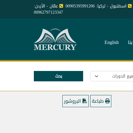
اسطنبول - تركيا: 00905395991206
عمّان - الأردن:
00962797123347
نا
English
بحث
طباعة
البروشور