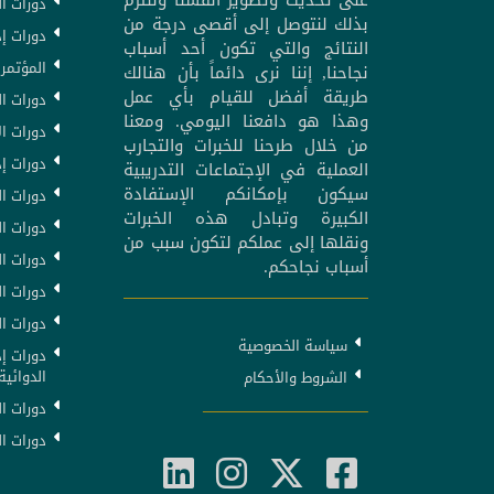
دورات ا
بذلك لنتوصل إلى أقصى درجة من
دورات إد
النتائج والتي تكون أحد أسباب
المؤتمرا
نجاحنا, إننا نرى دائماً بأن هنالك
طريقة أفضل للقيام بأي عمل
دورات ال
وهذا هو دافعنا اليومي. ومعنا
دورات ال
من خلال طرحنا للخبرات والتجارب
دورات إد
العملية في الإجتماعات التدريبية
سيكون بإمكانكم الإستفادة
دورات ا
الكبيرة وتبادل هذه الخبرات
دورات ا
ونقلها إلى عملكم لتكون سبب من
دورات ا
أسباب نجاحكم.
دورات ال
دورات ال
سياسة الخصوصية
دورات إ
الدوائية
الشروط والأحكام
دورات ال
دورات ال