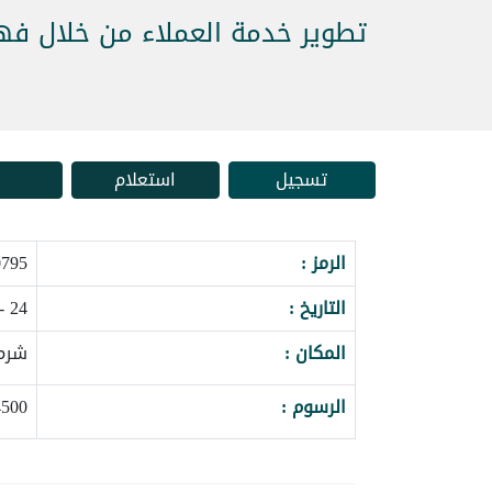
تطوير خدمة العملاء من خلال ف
تسجيل
استعلام
الرمز :
_139729
التاريخ :
24 - 28 يناير 2027
المكان :
شرم 
الرسوم :
4500