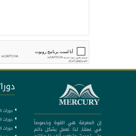
دورات
دورات ال
دورات ال
إن المعرفة هي القوة وخصوصاً
دورات ا
في عملنا, لذا نعمل بشكل دائم
على تحديث وتطوير أنفسنا ونلتزم