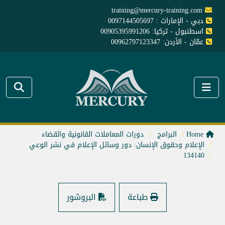
training@mercury-training.com
دبي - الإمارات : 0097144505697
اسطنبول - تركيا: 00905395991206
عمّان - الأردن: 00962797123347
Home
البرامج
دورات المعاملات القانونية والقضاء
الإعلام وحقوق الإنسان: دور وسائل الإعلام في نشر الوعي
134140
طباعة
البروشور