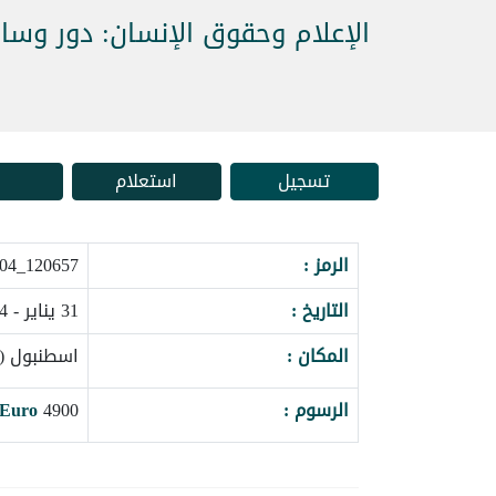
الإعلام وحقوق الإنسان: دور وسا
تسجيل
استعلام
الرمز :
120657_124104
التاريخ :
31 يناير - 04 فبراير 2027
المكان :
اسطنبول (ت
الرسوم :
4900
Euro