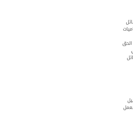
ائل
ميات
الحق
ئل
يل
لعمل