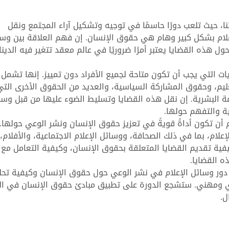
تنا، حيث تلعب دورًا حاسمًا في توجيه وتشكيل آراء المجتمع ونقل
إعلام بشكل كبير وهام هي حقوق الإنسان. إن فهم العلاقة بين وس
 هذه القضايا يعتبر أمرًا ضروريًا في عالم معقد تتغير فيه الدينا
 التي يجب أن تكون متاحة لجميع الأفراد دون تمييز. إنها تشمل 
عليم، وحقوق المشاركة السياسية، والعديد من الحقوق الأخرى التي
مة البشرية. إن نقل هذه القضايا وتسليط الضوء عليها من قبل وسا
عية والتفهم حولها.
ن تكون أداةً قويةً في تعزيز حقوق الإنسان ونشر الوعي حولها.
علام، بما في ذلك الصحافة، ووسائل الإعلام الاجتماعية، والأفلام،
فية تقديم القضايا المتعلقة بحقوق الإنسان، وكيفية التعامل مع
ه القضايا.
ور وسائل الإعلام في نشر الوعي حول حقوق الإنسان وكيفية تحل
دي ومهني. ستشجع الدورة على تطبيق مبادئ حقوق الإنسان في ا
ل.