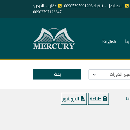
اسطنبول - تركيا: 00905395991206
عمّان - الأردن:
00962797123347
نا
English
بحث
طباعة
البروشور
12