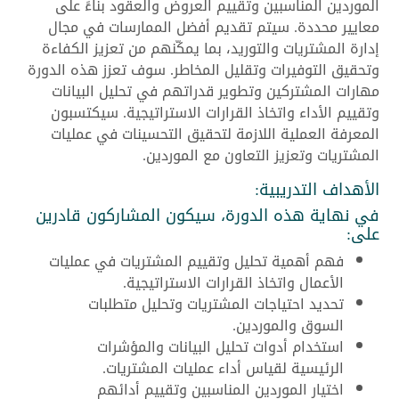
الموردين المناسبين وتقييم العروض والعقود بناءً على
معايير محددة. سيتم تقديم أفضل الممارسات في مجال
إدارة المشتريات والتوريد، بما يمكّنهم من تعزيز الكفاءة
وتحقيق التوفيرات وتقليل المخاطر. سوف تعزز هذه الدورة
مهارات المشتركين وتطوير قدراتهم في تحليل البيانات
وتقييم الأداء واتخاذ القرارات الاستراتيجية. سيكتسبون
المعرفة العملية اللازمة لتحقيق التحسينات في عمليات
المشتريات وتعزيز التعاون مع الموردين.
الأهداف التدريبية:
في نهاية هذه الدورة، سيكون المشاركون قادرين
على:
فهم أهمية تحليل وتقييم المشتريات في عمليات
الأعمال واتخاذ القرارات الاستراتيجية.
تحديد احتياجات المشتريات وتحليل متطلبات
السوق والموردين.
استخدام أدوات تحليل البيانات والمؤشرات
الرئيسية لقياس أداء عمليات المشتريات.
اختيار الموردين المناسبين وتقييم أدائهم