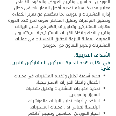
الموردين المناسبين وتقييم العروض والعقود بناءً على
معايير محددة. سيتم تقديم أفضل الممارسات في مجال
إدارة المشتريات والتوريد، بما يمكّنهم من تعزيز الكفاءة
وتحقيق التوفيرات وتقليل المخاطر. سوف تعزز هذه الدورة
مهارات المشتركين وتطوير قدراتهم في تحليل البيانات
وتقييم الأداء واتخاذ القرارات الاستراتيجية. سيكتسبون
المعرفة العملية اللازمة لتحقيق التحسينات في عمليات
المشتريات وتعزيز التعاون مع الموردين.
الأهداف التدريبية:
في نهاية هذه الدورة، سيكون المشاركون قادرين
على:
فهم أهمية تحليل وتقييم المشتريات في عمليات
الأعمال واتخاذ القرارات الاستراتيجية.
تحديد احتياجات المشتريات وتحليل متطلبات
السوق والموردين.
استخدام أدوات تحليل البيانات والمؤشرات
الرئيسية لقياس أداء عمليات المشتريات.
اختيار الموردين المناسبين وتقييم أدائهم