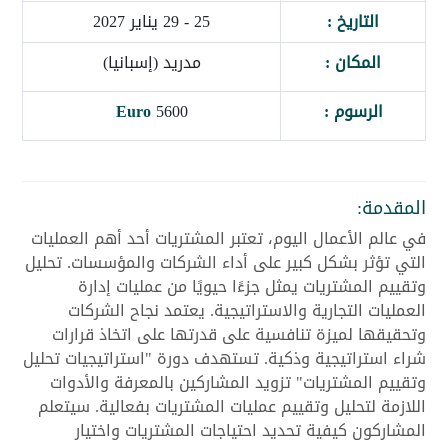
التاريخ :
25 - 29 يناير 2027
المكان :
مدريد (إسبانيا)
الرسوم :
5600
Euro
المقدمة:
في عالم الأعمال اليوم، تعتبر المشتريات أحد أهم العمليات
التي تؤثر بشكل كبير على أداء الشركات والمؤسسات. تحليل
وتقييم المشتريات يمثل جزءًا حيويًا من عمليات إدارة
العمليات التجارية والاستراتيجية. يعتمد نجاح الشركات
وتحقيقها لميزة تنافسية على قدرتها على اتخاذ قرارات
شراء استراتيجية وذكية. تستهدف دورة "استراتيجيات تحليل
وتقييم المشتريات" تزويد المشاركين بالمعرفة والأدوات
اللازمة لتحليل وتقييم عمليات المشتريات بفعالية. سيتعلم
المشاركون كيفية تحديد احتياجات المشتريات واختيار