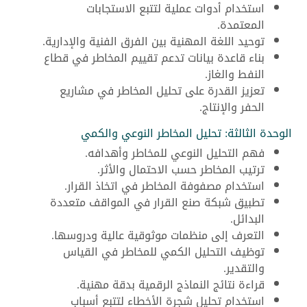
استخدام أدوات عملية لتتبع الاستجابات
المعتمدة.
توحيد اللغة المهنية بين الفرق الفنية والإدارية.
بناء قاعدة بيانات تدعم تقييم المخاطر في قطاع
النفط والغاز.
تعزيز القدرة على تحليل المخاطر في مشاريع
الحفر والإنتاج.
الوحدة الثالثة: تحليل المخاطر النوعي والكمي
فهم التحليل النوعي للمخاطر وأهدافه.
ترتيب المخاطر حسب الاحتمال والأثر.
استخدام مصفوفة المخاطر في اتخاذ القرار.
تطبيق شبكة صنع القرار في المواقف متعددة
البدائل.
التعرف إلى منظمات موثوقية عالية ودروسها.
توظيف التحليل الكمي للمخاطر في القياس
والتقدير.
قراءة نتائج النماذج الرقمية بدقة مهنية.
استخدام تحليل شجرة الأخطاء لتتبع أسباب