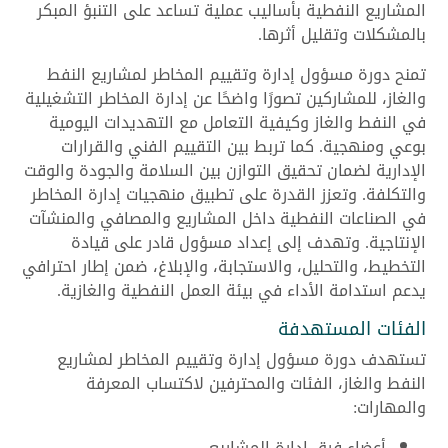
المشاريع النفطية بأساليب عملية تساعد على التنبؤ المبكر
بالمشكلات وتقليل أثرها.
تمنح دورة مسؤول إدارة وتقييم المخاطر لمشاريع النفط
والغاز، للمشاركين تصورًا واضحًا عن إدارة المخاطر التشغيلية
في النفط والغاز وكيفية التعامل مع التهديدات اليومية
بوعي ومنهجية. كما تربط بين التقييم الفني والقرارات
الإدارية لضمان تحقيق التوازن بين السلامة والجودة والوقت
والتكلفة. وتعزز القدرة على تطبيق منهجيات إدارة المخاطر
في الصناعات النفطية داخل المشاريع والمصافي والمنشآت
الإنتاجية. وتهدف إلى إعداد مسؤول قادر على قيادة
التخطيط، والتحليل، والاستجابة، والإبلاغ، ضمن إطار احترافي
يدعم استدامة الأداء في بيئة العمل النفطية والغازية.
الفئات المستهدفة
تستهدف دورة مسؤول إدارة وتقييم المخاطر لمشاريع
النفط والغاز، الفئات والمحترفين لاكتساب المعرفة
والمهارات:
أعضاء فرق إدارة المشاريع.