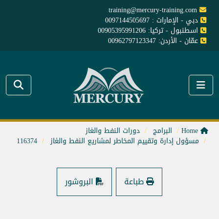
training@mercury-training.com
دبي - الإمارات : 0097144505697
اسطنبول - تركيا: 00905395991206
عمّان - الأردن: 00962797123347
Home
البرامج
دورات النفط والغاز
مسؤول إدارة وتقييم المخاطر لمشاريع النفط والغاز
116374
طباعة
البروشور