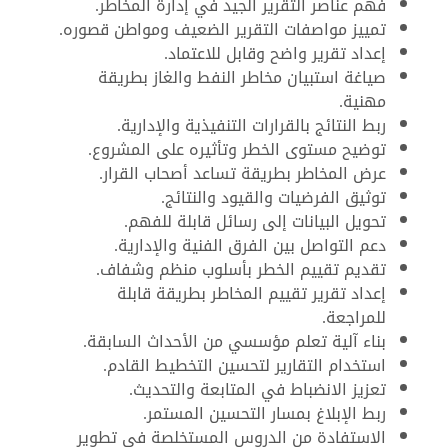
فهم عناصر التقرير الجيد في إدارة المخاطر.
تمييز مواصفات التقرير الضعيف ومواطن قصوره.
إعداد تقرير واضح وقابل للاعتماد.
صياغة استبيان مخاطر النفط والغاز بطريقة
مهنية.
ربط النتائج بالقرارات التنفيذية والإدارية.
توضيح مستوى الخطر وتأثيره على المشروع.
عرض المخاطر بطريقة تساعد أصحاب القرار.
توثيق الفرضيات والقيود والنتائج.
تحويل البيانات إلى رسائل قابلة للفهم.
دعم التواصل بين الفرق الفنية والإدارية.
تقديم تقييم الخطر بأسلوب منظم وشفاف.
إعداد تقرير تقييم المخاطر بطريقة قابلة
للمراجعة.
بناء آلية تعلم مؤسسي من الأحداث السابقة.
استخدام التقارير لتحسين التخطيط القادم.
تعزيز الانضباط في المتابعة والتحديث.
ربط الإبلاغ بمسار التحسين المستمر.
الاستفادة من الدروس المستخلصة في تطوير