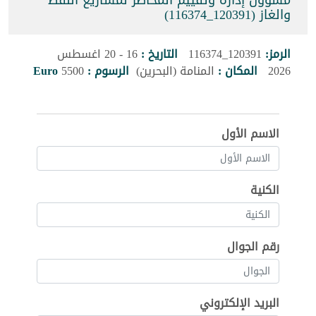
مسؤول إدارة وتقييم المخاطر لمشاريع النفط
والغاز (120391_116374)
الرمز:
120391_116374
التاريخ :
16 - 20 اغسطس
2026
المكان :
المنامة (البحرين)
الرسوم :
5500
Euro
الاسم الأول
الكنية
رقم الجوال
البريد الإلكتروني