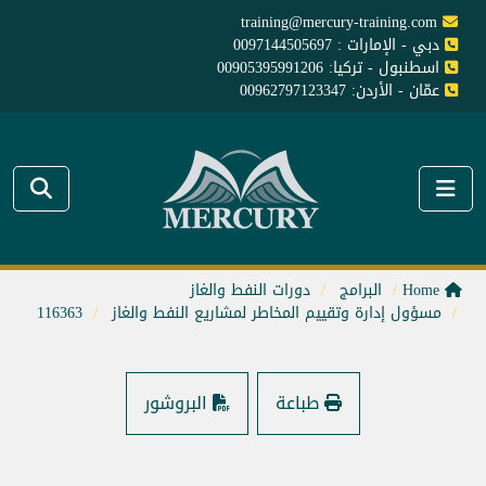
training@mercury-training.com
دبي - الإمارات : 0097144505697
اسطنبول - تركيا: 00905395991206
عمّان - الأردن: 00962797123347
Home
البرامج
دورات النفط والغاز
مسؤول إدارة وتقييم المخاطر لمشاريع النفط والغاز
116363
طباعة
البروشور