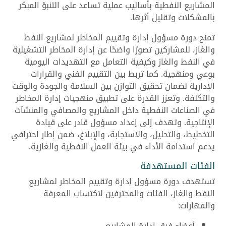
المشاريع النفطية بأساليب عملية تساعد على التنبؤ المبكر
بالمشكلات وتقليل أثرها.
تمنح دورة مسؤول إدارة وتقييم المخاطر لمشاريع النفط
والغاز، للمشاركين تصورًا واضحًا عن إدارة المخاطر التشغيلية
في النفط والغاز وكيفية التعامل مع التهديدات اليومية
بوعي ومنهجية. كما تربط بين التقييم الفني والقرارات
الإدارية لضمان تحقيق التوازن بين السلامة والجودة والوقت
والتكلفة. وتعزز القدرة على تطبيق منهجيات إدارة المخاطر
في الصناعات النفطية داخل المشاريع والمصافي والمنشآت
الإنتاجية. وتهدف إلى إعداد مسؤول قادر على قيادة
التخطيط، والتحليل، والاستجابة، والإبلاغ، ضمن إطار احترافي
يدعم استدامة الأداء في بيئة العمل النفطية والغازية.
الفئات المستهدفة
تستهدف دورة مسؤول إدارة وتقييم المخاطر لمشاريع
النفط والغاز، الفئات والمحترفين لاكتساب المعرفة
والمهارات:
أعضاء فرق إدارة المشاريع.