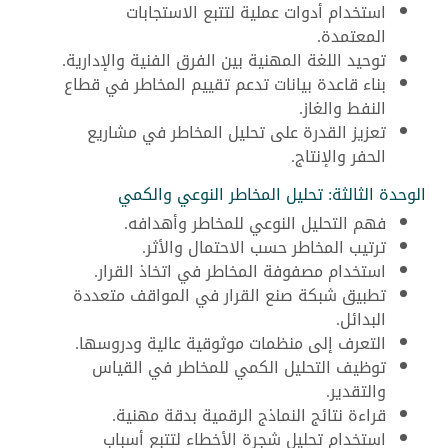
استخدام أدوات عملية لتتبع الاستجابات
المعتمدة.
توحيد اللغة المهنية بين الفرق الفنية والإدارية.
بناء قاعدة بيانات تدعم تقييم المخاطر في قطاع
النفط والغاز.
تعزيز القدرة على تحليل المخاطر في مشاريع
الحفر والإنتاج.
الوحدة الثالثة: تحليل المخاطر النوعي والكمي
فهم التحليل النوعي للمخاطر وأهدافه.
ترتيب المخاطر حسب الاحتمال والأثر.
استخدام مصفوفة المخاطر في اتخاذ القرار.
تطبيق شبكة صنع القرار في المواقف متعددة
البدائل.
التعرف إلى منظمات موثوقية عالية ودروسها.
توظيف التحليل الكمي للمخاطر في القياس
والتقدير.
قراءة نتائج النماذج الرقمية بدقة مهنية.
استخدام تحليل شجرة الأخطاء لتتبع أسباب