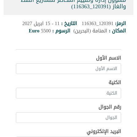
مسؤول إدارة وتقييم المخاطر لمشاريع النفط
والغاز (120391_116363)
الرمز:
120391_116363
التاريخ :
11 - 15 ابريل 2027
المكان :
المنامة (البحرين)
الرسوم :
5500
Euro
الاسم الأول
الكنية
رقم الجوال
البريد الإلكتروني