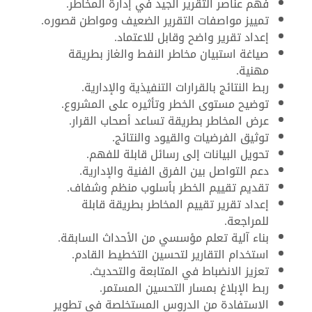
فهم عناصر التقرير الجيد في إدارة المخاطر.
تمييز مواصفات التقرير الضعيف ومواطن قصوره.
إعداد تقرير واضح وقابل للاعتماد.
صياغة استبيان مخاطر النفط والغاز بطريقة
مهنية.
ربط النتائج بالقرارات التنفيذية والإدارية.
توضيح مستوى الخطر وتأثيره على المشروع.
عرض المخاطر بطريقة تساعد أصحاب القرار.
توثيق الفرضيات والقيود والنتائج.
تحويل البيانات إلى رسائل قابلة للفهم.
دعم التواصل بين الفرق الفنية والإدارية.
تقديم تقييم الخطر بأسلوب منظم وشفاف.
إعداد تقرير تقييم المخاطر بطريقة قابلة
للمراجعة.
بناء آلية تعلم مؤسسي من الأحداث السابقة.
استخدام التقارير لتحسين التخطيط القادم.
تعزيز الانضباط في المتابعة والتحديث.
ربط الإبلاغ بمسار التحسين المستمر.
الاستفادة من الدروس المستخلصة في تطوير