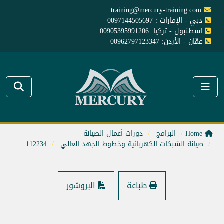
training@mercury-training.com
دبي - الإمارات : 0097144505697
اسطنبول - تركيا: 00905395991206
عمّان - الأردن: 00962797123347
Home
البرامج
دورات أعمال الصيانة
صيانة الشبكات الكهربائية وخطوط الجهد العالي
112234
طباعة
البروشور