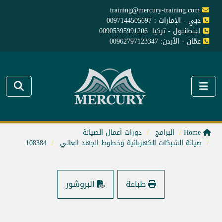
training@mercury-training.com
دبي - الإمارات : 0097144505697
اسطنبول - تركيا: 00905395991206
عمّان - الأردن: 00962797123347
Home
البرامج
دورات أعمال الصيانة
صيانة الشبكات الكهربائية وخطوط الجهد العالي
108384
طباعة
البروشور