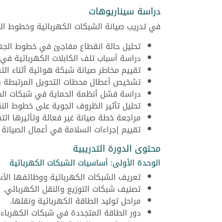
دراسة سيناريوهات
في تدريب صيانة الشبكات الكهربائية وخطوط الج
تحليل حالة انقطاع مفاجئ في خطوط الجهد
دراسة أسباب تلف الكابلات الكهربائية في 
تقييم مخاطر صيانة شبكة هوائية أثناء الت
تشخيص أعطال محطات التحويل المرتبطة بال
دراسة فشل أنظمة الحماية في شبكات الج
تحليل تأثير الظروف الجوية على خطوط النق
مراجعة خطة صيانة غير فعالة وتأثيرها الت
تقييم إجراءات السلامة في أعمال الصيانة ا
محتوى الدورة التدريبية
الوحدة الأولى: أساسيات الشبكات الكهربائية
تعريف الشبكات الكهربائية ووظائفها الأ
تصنيف شبكات التوزيع والنقل الكهربائي.
مراحل توليد الطاقة الكهربائية ونقلها.
دور الطاقة المتجددة في شبكات الكهرباء ا