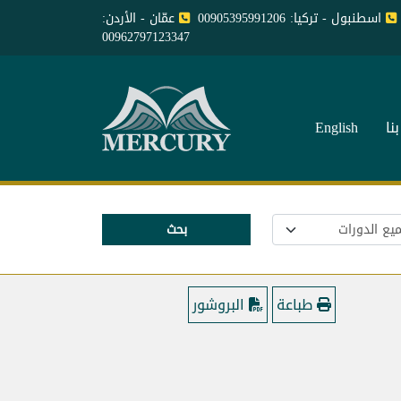
اسطنبول - تركيا: 00905395991206
عمّان - الأردن:
00962797123347
نا
English
بحث
طباعة
البروشور