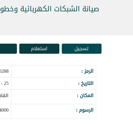
صيانة الشبكات الكهربائية وخطو
تسجيل
استعلام
الرمز :
8_104273
التاريخ :
25 - 29 ابريل 2027
المكان :
القا
الرسوم :
4000