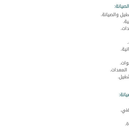
لصيانة:
يل والصيانة.
ة.
ات.
ية.
وات.
المعدات.
غيل.
انة:
ني.