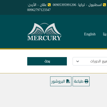
اسطنبول - تركيا: 00905395991206
عمّان - الأردن:
00962797123347
نا
English
بحث
طباعة
البروشور