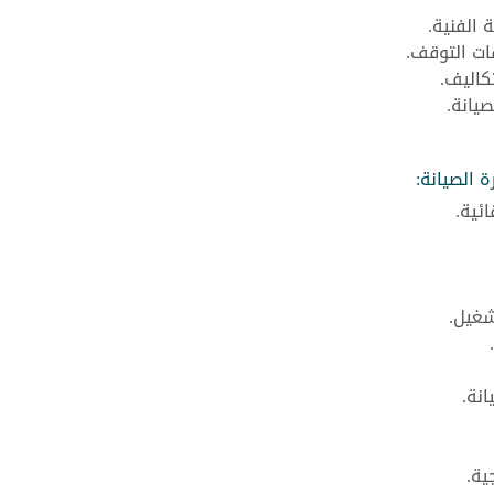
الفنية.
ات التوقف.
كاليف.
يانة.
 الصيانة:
ئية.
شغيل.
نة.
ية.