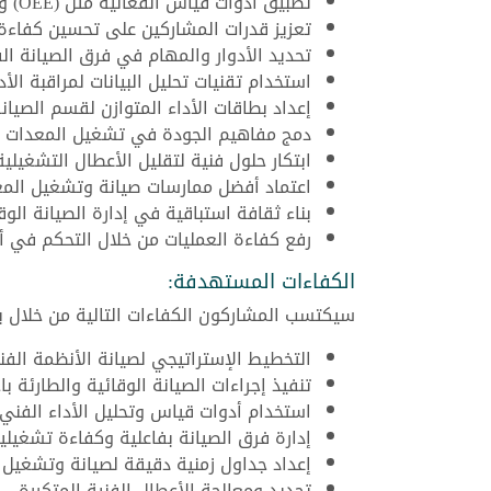
تطبيق أدوات قياس الفعالية مثل (OEE) و(KPIs).
تعزيز قدرات المشاركين على تحسين كفاءة
تحديد الأدوار والمهام في فرق الصيانة الف
استخدام تقنيات تحليل البيانات لمراقبة الأد
إعداد بطاقات الأداء المتوازن لقسم الصيان
دمج مفاهيم الجودة في تشغيل المعدات وا
ابتكار حلول فنية لتقليل الأعطال التشغيلي
اعتماد أفضل ممارسات صيانة وتشغيل المعدا
بناء ثقافة استباقية في إدارة الصيانة الوق
رفع كفاءة العمليات من خلال التحكم في أ
الكفاءات المستهدفة:
سيكتسب المشاركون الكفاءات التالية من خلال برن
التخطيط الإستراتيجي لصيانة الأنظمة الفني
تنفيذ إجراءات الصيانة الوقائية والطارئة با
استخدام أدوات قياس وتحليل الأداء الفني.
إدارة فرق الصيانة بفاعلية وكفاءة تشغيلية
إعداد جداول زمنية دقيقة لصيانة وتشغيل 
تحديد ومعالجة الأعطال الفنية المتكررة.