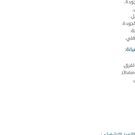
ودة.
.
ل.
جودة.
ة.
فني.
انة:
لفرق.
.
لتميز التشغيلي: