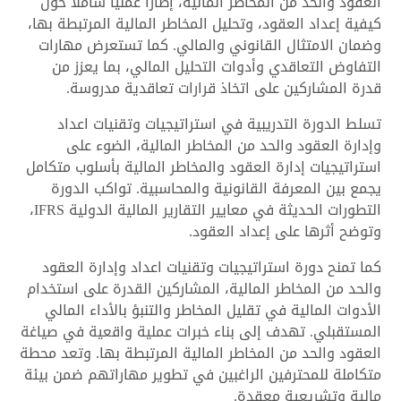
العقود والحد من المخاطر المالية، إطاراً عملياً شاملاً حول
كيفية إعداد العقود، وتحليل المخاطر المالية المرتبطة بها،
وضمان الامتثال القانوني والمالي. كما تستعرض مهارات
التفاوض التعاقدي وأدوات التحليل المالي، بما يعزز من
قدرة المشاركين على اتخاذ قرارات تعاقدية مدروسة.
تسلط الدورة التدريبية في استراتيجيات وتقنيات اعداد
وإدارة العقود والحد من المخاطر المالية، الضوء على
استراتيجيات إدارة العقود والمخاطر المالية بأسلوب متكامل
يجمع بين المعرفة القانونية والمحاسبية. تواكب الدورة
التطورات الحديثة في معايير التقارير المالية الدولية IFRS،
وتوضح أثرها على إعداد العقود.
كما تمنح دورة استراتيجيات وتقنيات اعداد وإدارة العقود
والحد من المخاطر المالية، المشاركين القدرة على استخدام
الأدوات المالية في تقليل المخاطر والتنبؤ بالأداء المالي
المستقبلي. تهدف إلى بناء خبرات عملية واقعية في صياغة
العقود والحد من المخاطر المالية المرتبطة بها. وتعد محطة
متكاملة للمحترفين الراغبين في تطوير مهاراتهم ضمن بيئة
مالية وتشريعية معقدة.