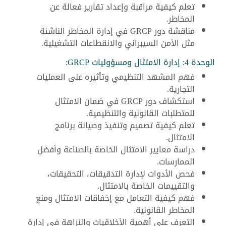
تعلم كيفية مراقبة وإعداد تقارير فعالة عن
المخاطر.
مناقشة دور GRCP في إدارة المخاطر الناشئة
مثل الأمن السيبراني والانقطاعات التشغيلية.
الوحدة 4: إدارة الامتثال ومسؤوليات GRCP:
فهم المشهد التنظيمي وتأثيره على العمليات
التجارية.
استكشاف دور GRCP في ضمان الامتثال
للمتطلبات القانونية والتنظيمية.
تعلم كيفية تصميم وتنفيذ وصيانة برنامج
الامتثال.
دراسة معايير الامتثال الخاصة بالصناعة وأفضل
الممارسات.
فحص الأدوات لإدارة التدقيقات، التحقيقات،
والتقييمات الخاصة بالامتثال.
فهم كيفية التعامل مع إخفاقات الامتثال ومنع
المخاطر القانونية.
التعرف على أهمية الأخلاقيات والنزاهة في إدارة