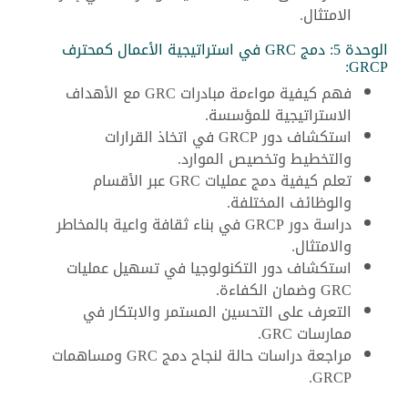
الامتثال.
الوحدة 5: دمج GRC في استراتيجية الأعمال كمحترف
GRCP:
فهم كيفية مواءمة مبادرات GRC مع الأهداف
الاستراتيجية للمؤسسة.
استكشاف دور GRCP في اتخاذ القرارات
والتخطيط وتخصيص الموارد.
تعلم كيفية دمج عمليات GRC عبر الأقسام
والوظائف المختلفة.
دراسة دور GRCP في بناء ثقافة واعية بالمخاطر
والامتثال.
استكشاف دور التكنولوجيا في تسهيل عمليات
GRC وضمان الكفاءة.
التعرف على التحسين المستمر والابتكار في
ممارسات GRC.
مراجعة دراسات حالة لنجاح دمج GRC ومساهمات
GRCP.