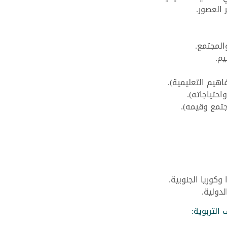
 العصور.
المجتمع.
يم.
اهيم التعليمية).
حتياجاته).
جتمع وقيمه).
وكوريا الجنوبية.
دولية.
 التربوية: