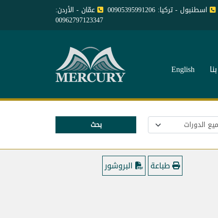
اسطنبول - تركيا: 00905395991206
عمّان - الأردن:
00962797123347
نا
English
بحث
طباعة
البروشور