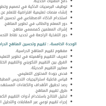
دمج التقنيات الحديثة.
توظيف البرمجيات الذكية في تصميم وتطوي
إنشاء منصات تعليمية افتراضية للتعلم عن ب
استخدام الذكاء الاصطناعي في تحسين الم
دور المعلم والطالب في تطوير المناهج.
إشراك المعلمين كمصممي مناهج.
دور التغذية الراجعة في تحديد نقاط التحس
الوحدة الخامسة، : تقييم وتحسين المناهج الدرا
مفهوم تقييم المناهج الدراسية.
تعريف التقييم وأهميته في تطوير التعليم
الفرق بين التقييم التكويني والتقييم الخت
معايير التقييم الحديثة.
فحص جودة المحتوى التعليمي.
قياس فاعلية استراتيجيات التدريس المطبق
رصد تحقيق الأهداف والكفاءات المستهدف
طرق تقييم المناهج.
تحليل النتائج باستخدام أدوات التقييم الكمية
إجراء تقييم نوعي عبر المقابلات والتحليل ا