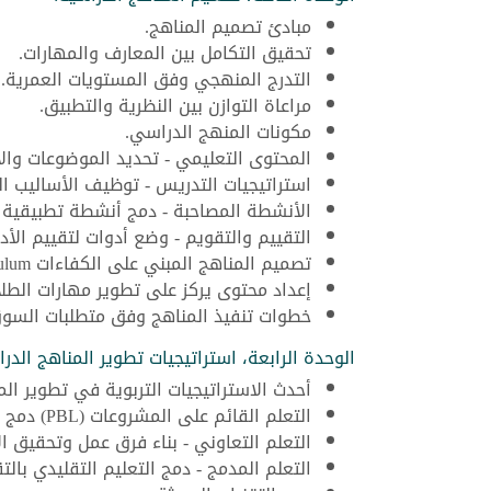
مبادئ تصميم المناهج.
تحقيق التكامل بين المعارف والمهارات.
التدرج المنهجي وفق المستويات العمرية.
مراعاة التوازن بين النظرية والتطبيق.
مكونات المنهج الدراسي.
المحتوى التعليمي - تحديد الموضوعات وال
استراتيجيات التدريس - توظيف الأساليب ال
الأنشطة المصاحبة - دمج أنشطة تطبيقية 
التقييم والتقويم - وضع أدوات لتقييم الأدا
تصميم المناهج المبني على الكفاءات Competency-based Curriculum.
إعداد محتوى يركز على تطوير مهارات الطلاب
خطوات تنفيذ المناهج وفق متطلبات السو
الوحدة الرابعة، استراتيجيات تطوير المناهج الدرا
أحدث الاستراتيجيات التربوية في تطوير الم
التعلم القائم على المشروعات (PBL) دمج المشاريع لتعزيز التعلم النشط.
التعلم التعاوني - بناء فرق عمل وتحقيق ا
التعلم المدمج - دمج التعليم التقليدي بالتق