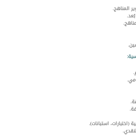
ر المناهج.
ُعد.
ناهج.
ين.
سية:
.
امي.
ة.
ة.
 (اختبارات، استبانات).
لنقدي.