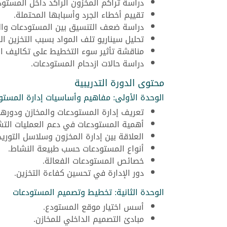
دراسة تراكم المخزون الراكد داخل المستود
تقييم أخطاء الجرد وأسبابها المحتملة.
دراسة ضعف التنسيق بين المستودعات وال
تحليل سيناريو تلف المواد بسبب التخزين ا
مناقشة تأثير سوء التخطيط على تكاليف ال
دراسة حالات ازدحام المستودعات.
محتوى الدورة التدريبية
الوحدة الأولى: مفاهيم وأساسيات إدارة المستو
تعريف إدارة المستودعات والمخازن ودورها
أهمية المستودعات في دعم العمليات التش
العلاقة بين إدارة المخزون وسلاسل التوريد
أنواع المستودعات حسب طبيعة النشاط.
خصائص المستودعات الفعالة.
دور الإدارة في تحسين كفاءة التخزين.
الوحدة الثانية: تخطيط وتصميم المستودعات
أسس اختيار موقع المستودع.
مبادئ التصميم الداخلي للمخازن.