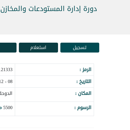
دورة إدارة المستودعات والمخازن
تسجيل
استعلام
الرمز :
21333_177823
التاريخ :
08 - 12 نوفمبر 2026
المكان :
الدوحة
الرسوم :
5500
o