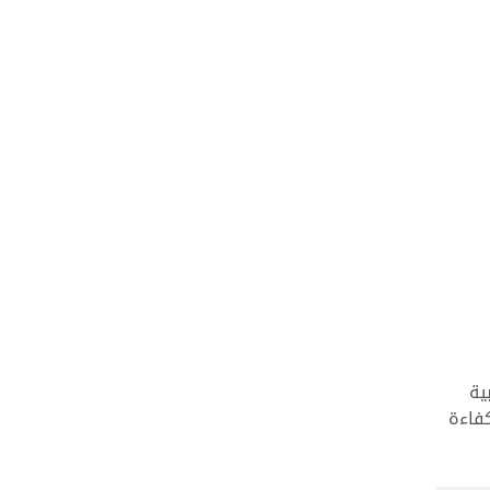
ية
كفاءة