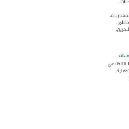
عات.
مشتريات.
لخاطئ.
تخزين.
دعات
 التنظيمي.
غيلية.
.