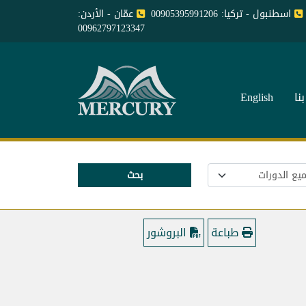
اسطنبول - تركيا: 00905395991206
عمّان - الأردن:
00962797123347
نا
English
بحث
طباعة
البروشور