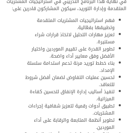
في نهاية هذا البرنامج التدريبي في استراتيجيات المشتريات
المتقدمة وإدارة التوريد، سيكون المشاركون قادرين على:
فهم استراتيجيات المشتريات المتقدمة
وتطبيقها بفعّالية.
تعزيز مهارات التحليل لاتخاذ قرارات شراء
مستنيرة.
تطوير القدرة على تقييم الموردين واختيار
الأفضل وفق معايير أداء واضحة.
بناء خطط توريد مرنة تدعم استدامة سلسلة
الإمداد.
تحسين عمليات التفاوض لضمان أفضل شروط
للتعاقد.
تنفيذ أساليب إدارة الإنفاق لتحسين كفاءة
الميزانية.
تطبيق أدوات رقمية لتعزيز شفافية إجراءات
المشتريات.
تطوير أنظمة المتابعة والرقابة على أداء
الموردين.