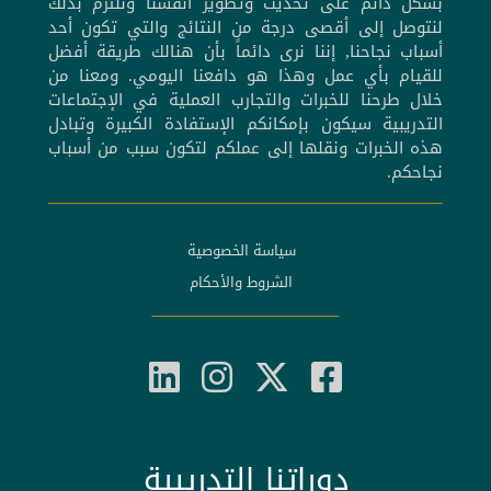
بشكل دائم على تحديث وتطوير أنفسنا ونلتزم بذلك
لنتوصل إلى أقصى درجة من النتائج والتي تكون أحد
أسباب نجاحنا, إننا نرى دائماً بأن هنالك طريقة أفضل
للقيام بأي عمل وهذا هو دافعنا اليومي. ومعنا من
خلال طرحنا للخبرات والتجارب العملية في الإجتماعات
التدريبية سيكون بإمكانكم الإستفادة الكبيرة وتبادل
هذه الخبرات ونقلها إلى عملكم لتكون سبب من أسباب
نجاحكم.
سياسة الخصوصية
الشروط والأحكام
دوراتنا التدريبية