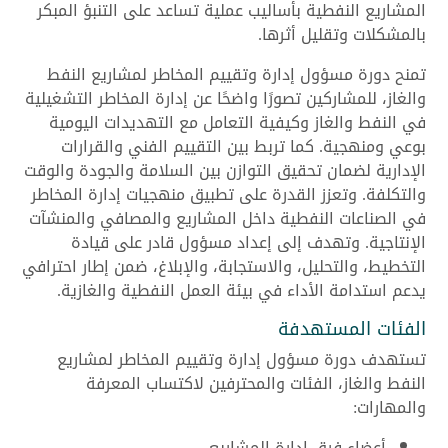
المشاريع النفطية بأساليب عملية تساعد على التنبؤ المبكر
بالمشكلات وتقليل أثرها.
تمنح دورة مسؤول إدارة وتقييم المخاطر لمشاريع النفط
والغاز، للمشاركين تصورًا واضحًا عن إدارة المخاطر التشغيلية
في النفط والغاز وكيفية التعامل مع التهديدات اليومية
بوعي ومنهجية. كما تربط بين التقييم الفني والقرارات
الإدارية لضمان تحقيق التوازن بين السلامة والجودة والوقت
والتكلفة. وتعزز القدرة على تطبيق منهجيات إدارة المخاطر
في الصناعات النفطية داخل المشاريع والمصافي والمنشآت
الإنتاجية. وتهدف إلى إعداد مسؤول قادر على قيادة
التخطيط، والتحليل، والاستجابة، والإبلاغ، ضمن إطار احترافي
يدعم استدامة الأداء في بيئة العمل النفطية والغازية.
الفئات المستهدفة
تستهدف دورة مسؤول إدارة وتقييم المخاطر لمشاريع
النفط والغاز، الفئات والمحترفين لاكتساب المعرفة
والمهارات:
أعضاء فرق إدارة المشاريع.