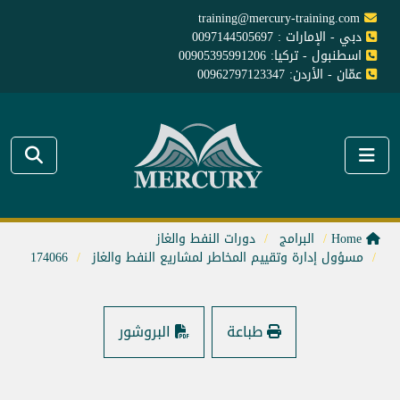
training@mercury-training.com
دبي - الإمارات : 0097144505697
اسطنبول - تركيا: 00905395991206
عمّان - الأردن: 00962797123347
Home
البرامج
دورات النفط والغاز
مسؤول إدارة وتقييم المخاطر لمشاريع النفط والغاز
174066
طباعة
البروشور