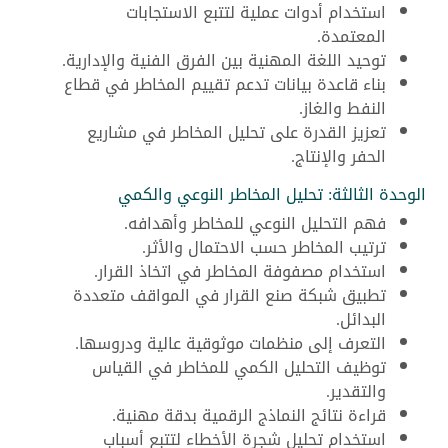
استخدام أدوات عملية لتتبع الاستجابات
المعتمدة.
توحيد اللغة المهنية بين الفرق الفنية والإدارية.
بناء قاعدة بيانات تدعم تقييم المخاطر في قطاع
النفط والغاز.
تعزيز القدرة على تحليل المخاطر في مشاريع
الحفر والإنتاج.
الوحدة الثالثة: تحليل المخاطر النوعي والكمي
فهم التحليل النوعي للمخاطر وأهدافه.
ترتيب المخاطر حسب الاحتمال والأثر.
استخدام مصفوفة المخاطر في اتخاذ القرار.
تطبيق شبكة صنع القرار في المواقف متعددة
البدائل.
التعرف إلى منظمات موثوقية عالية ودروسها.
توظيف التحليل الكمي للمخاطر في القياس
والتقدير.
قراءة نتائج النماذج الرقمية بدقة مهنية.
استخدام تحليل شجرة الأخطاء لتتبع أسباب