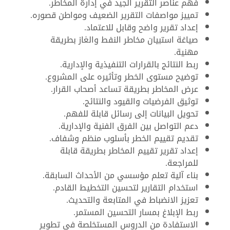
فهم عناصر التقرير الجيد في إدارة المخاطر.
تمييز مواصفات التقرير الضعيف ومواطن قصوره.
إعداد تقرير واضح وقابل للاعتماد.
صياغة استبيان مخاطر النفط والغاز بطريقة
مهنية.
ربط النتائج بالقرارات التنفيذية والإدارية.
توضيح مستوى الخطر وتأثيره على المشروع.
عرض المخاطر بطريقة تساعد أصحاب القرار.
توثيق الفرضيات والقيود والنتائج.
تحويل البيانات إلى رسائل قابلة للفهم.
دعم التواصل بين الفرق الفنية والإدارية.
تقديم تقييم الخطر بأسلوب منظم وشفاف.
إعداد تقرير تقييم المخاطر بطريقة قابلة
للمراجعة.
بناء آلية تعلم مؤسسي من الأحداث السابقة.
استخدام التقارير لتحسين التخطيط القادم.
تعزيز الانضباط في المتابعة والتحديث.
ربط الإبلاغ بمسار التحسين المستمر.
الاستفادة من الدروس المستخلصة في تطوير