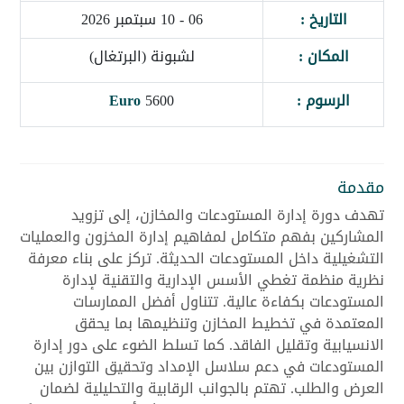
التاريخ :
06 - 10 سبتمبر 2026
المكان :
لشبونة (البرتغال)
الرسوم :
5600
Euro
مقدمة
تهدف دورة إدارة المستودعات والمخازن، إلى تزويد
المشاركين بفهم متكامل لمفاهيم إدارة المخزون والعمليات
التشغيلية داخل المستودعات الحديثة. تركز على بناء معرفة
نظرية منظمة تغطي الأسس الإدارية والتقنية لإدارة
المستودعات بكفاءة عالية. تتناول أفضل الممارسات
المعتمدة في تخطيط المخازن وتنظيمها بما يحقق
الانسيابية وتقليل الفاقد. كما تسلط الضوء على دور إدارة
المستودعات في دعم سلاسل الإمداد وتحقيق التوازن بين
العرض والطلب. تهتم بالجوانب الرقابية والتحليلية لضمان