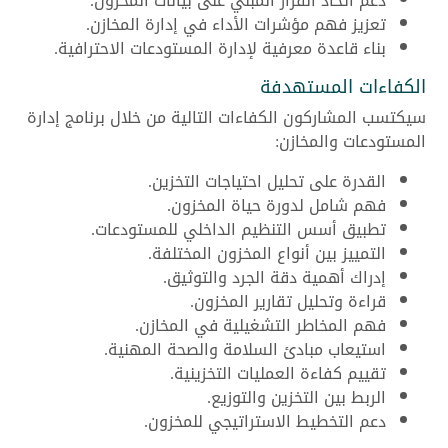
دعم اتخاذ القرار المبني على بيانات المخزون.
تعزيز فهم مؤشرات الأداء في إدارة المخازن.
بناء قاعدة معرفية لإدارة المستودعات الاحترافية.
الكفاءات المستهدفة
سيكتسب المشاركون الكفاءات التالية من خلال برنامج إدارة
المستودعات والمخازن:
القدرة على تحليل احتياجات التخزين.
فهم شامل لدورة حياة المخزون.
تطبيق أسس التنظيم الداخلي للمستودعات.
التمييز بين أنواع المخزون المختلفة.
إدراك أهمية دقة الجرد والتوثيق.
قراءة وتحليل تقارير المخزون.
فهم المخاطر التشغيلية في المخازن.
استيعاب مبادئ السلامة والصحة المهنية.
تقييم كفاءة العمليات التخزينية.
الربط بين التخزين والتوزيع.
دعم التخطيط الاستراتيجي للمخزون.