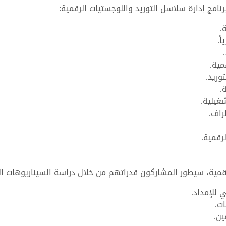
امج إدارة سلاسل التوريد واللوجستيات الرقمية:
.
ً.
مية.
وريد.
.
غيلية.
راف.
رقمية.
قمية، سيطور المشاركون قدراتهم من خلال دراسة السيناريوهات الت
 للإمداد.
ت.
ين.