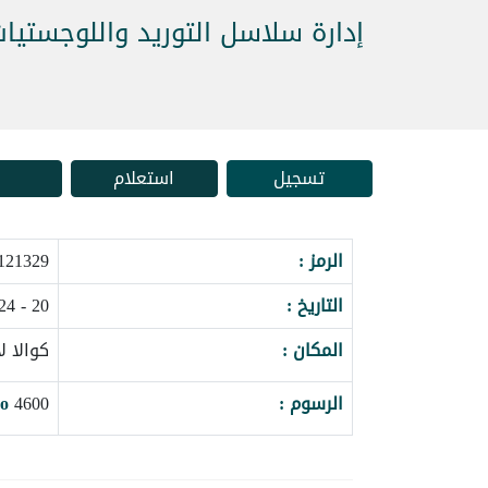
إدارة سلاسل التوريد واللوجستيات
تسجيل
استعلام
الرمز :
121329_163813
التاريخ :
20 - 24 سبتمبر 2026
المكان :
كوالا لا
الرسوم :
4600
o