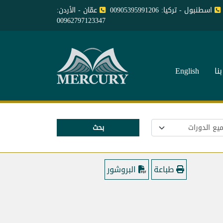
اسطنبول - تركيا: 00905395991206
عمّان - الأردن:
00962797123347
نا
English
بحث
طباعة
البروشور