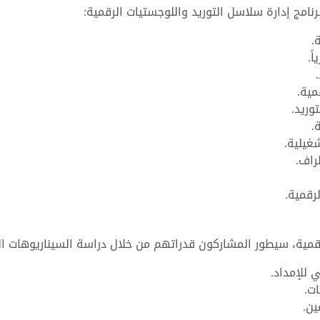
امج إدارة سلاسل التوريد واللوجستيات الرقمية:
.
ً.
مية.
وريد.
.
غيلية.
راف.
رقمية.
قمية، سيطور المشاركون قدراتهم من خلال دراسة السيناريوهات الت
 للإمداد.
ت.
ين.