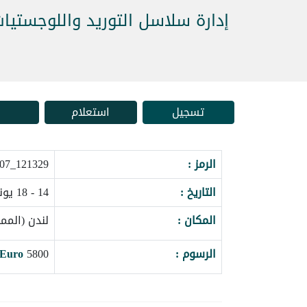
إدارة سلاسل التوريد واللوجستيات
تسجيل
استعلام
الرمز :
121329_163807
التاريخ :
14 - 18 يونيو 2027
المكان :
لندن (المم
الرسوم :
5800
Euro