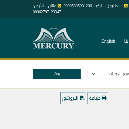
اسطنبول - تركيا: 00905395991206
عمّان - الأردن:
00962797123347
نا
English
بحث
طباعة
البروشور