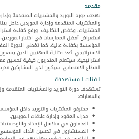
مقدمة
تهدف دورة التوريد والمشتريات المتقدمة وإدارة
والمشتريات المتقدمة وإدارة الموردين داخل بيئا
المشتريات، وخفض التكاليف، ورفع كفاءة استرات
استعراض أفضل الممارسات في اختيار الموردين، 
المؤسسة بكفاءة عالية. كما تغطي الدورة المفا
الاستراتيجي. تُعد مثالية للمهنيين الذين يسعو
استراتيجية. سيتعلم المتدربون كيفية تحسين عمل
القطاع الاقتصادي. سيكون لدى المشاركين قدرة 
الفئات المستهدفة
تستهدف دورة التوريد والمشتريات المتقدمة وإد
والمهارات:
محترفو المشتريات والتوريد داخل المؤسسا
مدراء العقود وإدارة علاقات الموردين.
العاملون في سلاسل الإمداد واللوجستيات.
المستشارون في تحسين الأداء المؤسسي.
الراغبون في تطوير مهاراتهم في التفاوض