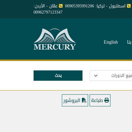
اسطنبول - تركيا: 00905395991206
عمّان - الأردن:
00962797123347
نا
English
بحث
طباعة
البروشور