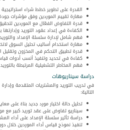
القدرة على تطوير خطط شراء استراتيجية م
مهارة تقييم الموردين وفق مؤشرات جودة
قدرة التفاوض الفعّال مع الموردين لتحقيق
الكفاءة في إعداد عقود التوريد وإدارتها 
فهم شامل لإدارة سلسلة الإمداد والتوريد 
مهارة استخدام أساليب تحليل السوق لاتخا
قدرة تطبيق التحكم في المخزون وتقليل ال
كفاءة في تحديد وتنفيذ أنسب أدوات قياس 
فهم المخاطر التشغيلية المرتبطة بالتوريد 
دراسة سيناريوهات
في تدريب التوريد والمشتريات المتقدمة وإدارة
التالية:
تحليل حالة اختيار مورد جديد بناءً على معاي
سيناريو تفاوض على عقد توريد كبير مع مور
دراسة تأثير سلسلة الإمداد على أداء الم
تنفيذ نموذج قياس أداء الموردين خلال دورة