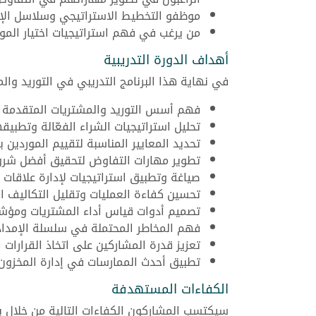
موظفو التخطيط الاستراتيجي وسلاسل الإم
من يرغب في فهم استراتيجيات اختيار المور
أهداف الدورة التدريبية
في نهاية هذا البرنامج التدريبي في التوريد وا
فهم أسس التوريد والمشتريات المتقدمة د
تحليل استراتيجيات الشراء الفعّالة وتطبيقه
تحديد المعايير المناسبة لتقييم الموردي
تطوير مهارات التفاوض لتحقيق أفضل شرو
صياغة وتطبيق استراتيجيات لإدارة علاقات 
تحسين كفاءة العمليات وتقليل التكاليف ال
تصميم أدوات قياس أداء المشتريات ومؤشرا
فهم المخاطر المحتملة في سلسلة الإمداد
تعزيز قدرة المشاركين على اتخاذ القرارات ال
تطبيق أحدث الممارسات في إدارة المخزون و
الكفاءات المستهدفة
سيكتسب المشاركون الكفاءات التالية من خلال برن