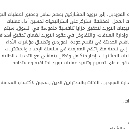
 الموردين، إلى تزويد المشاركين بفهم شامل وعميق لعمليات التو
ت العمل المختلفة. ستركز على استراتيجيات تحسين أداء عمليات
يجيات التوريد لتحقيق مزايا تنافسية ملموسة في السوق. سيتم
وإدارة العلاقات، والتفاوض في عقود التوريد لضمان تحقيق أهدا
هيم الحديثة في تقييم جودة الموردين وتطبيق مؤشرات الأداء
ن إلى تنمية مهاراتهم المعرفية في سلسلة الإمداد والمشتريات
يات المشتريات بإطار متكامل وفعّال يتماشى مع التحديات الحالية
قوية على تصميم وتنفيذ عمليات توريد احترافية ومستدامة.
ارة الموردين، الفئات والمحترفين الذين يسعون لاكتساب المعرفة
ت.
 والشراء.