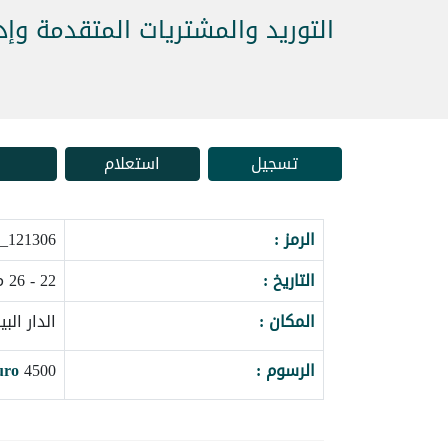
التوريد والمشتريات المتقدمة وإد
تسجيل
استعلام
الرمز :
121306_162942
التاريخ :
22 - 26 مارس 2027
المكان :
الدار الب
الرسوم :
4500
uro