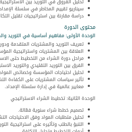
تحليل الفروق في التوريد بين الاستراتيجية 
سيناريو تقييم المخاطر في سلسلة الإمداد و
دراسة مقارنة بين استراتيجيات تقليل التك
محتوى الدورة
الوحدة الأولى: مفاهيم أساسية في التوريد وال
تعريف التوريد والمشتريات المتقدمة ودو
العلاقة بين المشتريات واستراتيجية المؤ
مراحل دورة الشراء من التخطيط حتى الاست
الفرق بين التوريد التقليدي والتوريد الاستر
تحليل احتياجات المؤسسة وخصائص المواد 
تأثير سياسات المشتريات على الكفاءة التش
معايير عالمية في إدارة سلسلة الإمداد.
الوحدة الثانية: تخطيط الشراء الاستراتيجي
تصميم خطط شراء سنوية فعّالة.
تحليل متطلبات المواد وفق الاحتياجات التش
التنبؤ بالطلب وتأثيره على استراتيجية التوري
أدوات التخطيط وتحليل التكلفة.