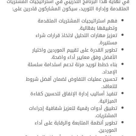
في نهاية هذا البرنامج التدريبي في استراتيجيات المشتريات
المتقدمة وإدارة التوريد، سيكون المشاركون قادرين على:
فهم استراتيجيات المشتريات المتقدمة
وتطبيقها بفعّالية.
تعزيز مهارات التحليل لاتخاذ قرارات شراء
مستنيرة.
تطوير القدرة على تقييم الموردين واختيار
الأفضل وفق معايير أداء واضحة.
بناء خطط توريد مرنة تدعم استدامة سلسلة
الإمداد.
تحسين عمليات التفاوض لضمان أفضل شروط
للتعاقد.
تنفيذ أساليب إدارة الإنفاق لتحسين كفاءة
الميزانية.
تطبيق أدوات رقمية لتعزيز شفافية إجراءات
المشتريات.
تطوير أنظمة المتابعة والرقابة على أداء
الموردين.