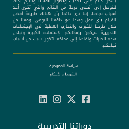
بشكل دائم على تحديث وتطوير أنفسنا ونلتزم بذلك
لنتوصل إلى أقصى درجة من النتائج والتي تكون أحد
أسباب نجاحنا, إننا نرى دائماً بأن هنالك طريقة أفضل
للقيام بأي عمل وهذا هو دافعنا اليومي. ومعنا من
خلال طرحنا للخبرات والتجارب العملية في الإجتماعات
التدريبية سيكون بإمكانكم الإستفادة الكبيرة وتبادل
هذه الخبرات ونقلها إلى عملكم لتكون سبب من أسباب
نجاحكم.
سياسة الخصوصية
الشروط والأحكام
دوراتنا التدريبية