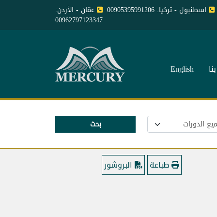
اسطنبول - تركيا: 00905395991206
عمّان - الأردن:
00962797123347
نا
English
بحث
طباعة
البروشور