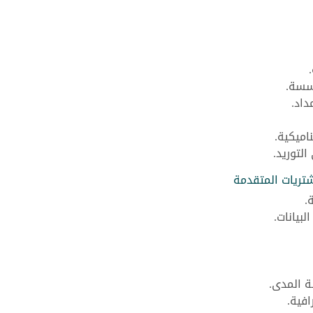
سسة.
داد.
اميكية.
لتوريد.
شتريات المتقدمة
.
بيانات.
 المدى.
افية.