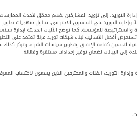
ارة التوريد، إلى تزويد المشاركين بفهم معمّق لأحدث الممارسات
وإدارة التوريد على المستوى الاحترافي. تتناول منهجيات تطوير
والاستراتيجية للمؤسسة. كما توضح الآليات الحديثة لإدارة سلاس
تستعرض أفضل الأساليب لبناء شبكات توريد مرنة تعتمد على التحلي
يقية لتحسين كفاءة الإنفاق وتطوير سياسات الشراء. وتركز كذلك ع
ندة إلى البيانات لضمان توفير إمدادات مستقرة وفعّالة.
إدارة التوريد، الفئات والمحترفين الذين يسعون لاكتساب المعرف
ت.