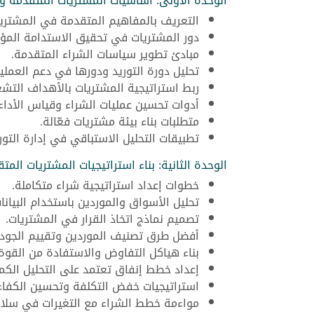
الوحدة الأولى: أساسيات المشتريات المتقدمة وإد
التعريف بالمفاهيم المتقدمة في المشتريا
دور المشتريات في تحقيق الاستدامة الم
مبادئ تطوير سياسات الشراء المتقدمة.
تحليل دورة التوريد ودورها في دعم العمليا
ربط استراتيجية المشتريات بالأهداف التشغ
أدوات تحسين عمليات الشراء وقياس الأداء.
متطلبات بناء بيئة مشتريات فعّالة.
تطبيقات التحليل الاستباقي في إدارة التوري
الوحدة الثانية: بناء استراتيجيات المشتريات المت
خطوات إعداد استراتيجية شراء متكاملة.
تحليل الأسواق والموردين باستخدام البيانات
تصميم نماذج اتخاذ القرار في المشتريات.
أفضل طرق تصنيف الموردين وتقييم الجودة
بناء هياكل التفاوض والاستفادة من القوة 
إعداد خطط إنفاق تعتمد على التحليل الكم
استراتيجيات خفض التكلفة وتحسين الكفاءة
مواءمة خطط الشراء مع التغيرات في سلاس