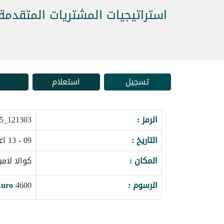
استراتيجيات المشتريات المتقدمة و
تسجيل
استعلام
الرمز :
121303_162865
التاريخ :
09 - 13 اغسطس 2026
المكان :
كوالا لامبو
الرسوم :
4600
uro