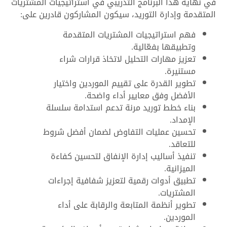
في نهاية هذا البرنامج التدريبي في استراتيجيات المشتريات
المتقدمة وإدارة التوريد، سيكون المشاركون قادرين على:
فهم استراتيجيات المشتريات المتقدمة
وتطبيقها بفعّالية.
تعزيز مهارات التحليل لاتخاذ قرارات شراء
مستنيرة.
تطوير القدرة على تقييم الموردين واختيار
الأفضل وفق معايير أداء واضحة.
بناء خطط توريد مرنة تدعم استدامة سلسلة
الإمداد.
تحسين عمليات التفاوض لضمان أفضل شروط
للتعاقد.
تنفيذ أساليب إدارة الإنفاق لتحسين كفاءة
الميزانية.
تطبيق أدوات رقمية لتعزيز شفافية إجراءات
المشتريات.
تطوير أنظمة المتابعة والرقابة على أداء
الموردين.