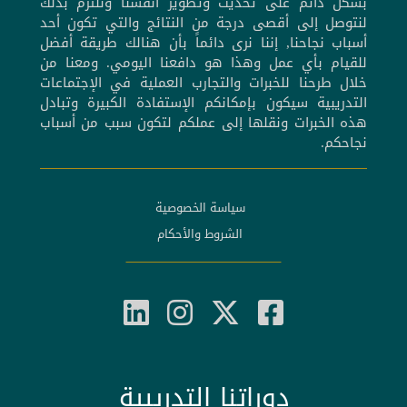
بشكل دائم على تحديث وتطوير أنفسنا ونلتزم بذلك
لنتوصل إلى أقصى درجة من النتائج والتي تكون أحد
أسباب نجاحنا, إننا نرى دائماً بأن هنالك طريقة أفضل
للقيام بأي عمل وهذا هو دافعنا اليومي. ومعنا من
خلال طرحنا للخبرات والتجارب العملية في الإجتماعات
التدريبية سيكون بإمكانكم الإستفادة الكبيرة وتبادل
هذه الخبرات ونقلها إلى عملكم لتكون سبب من أسباب
نجاحكم.
سياسة الخصوصية
الشروط والأحكام
دوراتنا التدريبية