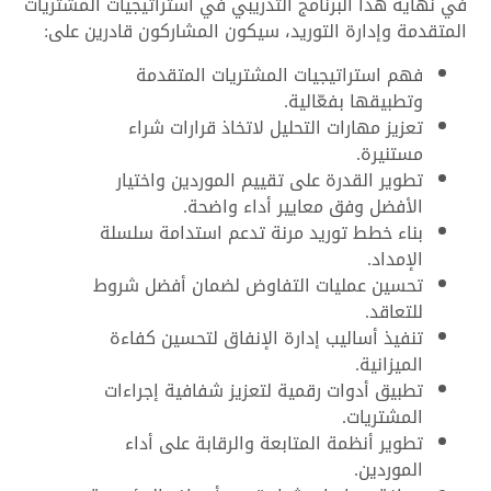
في نهاية هذا البرنامج التدريبي في استراتيجيات المشتريات
المتقدمة وإدارة التوريد، سيكون المشاركون قادرين على:
فهم استراتيجيات المشتريات المتقدمة
وتطبيقها بفعّالية.
تعزيز مهارات التحليل لاتخاذ قرارات شراء
مستنيرة.
تطوير القدرة على تقييم الموردين واختيار
الأفضل وفق معايير أداء واضحة.
بناء خطط توريد مرنة تدعم استدامة سلسلة
الإمداد.
تحسين عمليات التفاوض لضمان أفضل شروط
للتعاقد.
تنفيذ أساليب إدارة الإنفاق لتحسين كفاءة
الميزانية.
تطبيق أدوات رقمية لتعزيز شفافية إجراءات
المشتريات.
تطوير أنظمة المتابعة والرقابة على أداء
الموردين.