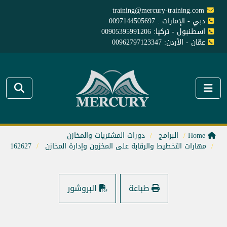
training@mercury-training.com
دبي - الإمارات : 0097144505697
اسطنبول - تركيا: 00905395991206
عمّان - الأردن: 00962797123347
Home
البرامج
دورات المشتريات والمخازن
مهارات التخطيط والرقابة على المخزون وإدارة المخازن
162627
طباعة
البروشور