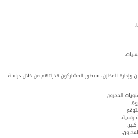
.
مليات.
ن وإدارة المخازن، سيطور المشاركون قدراتهم من خلال دراسة
تويات المخزون.
وة.
توقع.
 رقمية.
بير.
لمخزون.