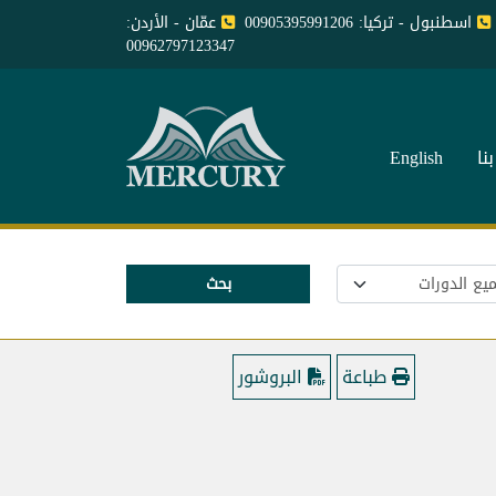
اسطنبول - تركيا: 00905395991206
عمّان - الأردن:
00962797123347
نا
English
بحث
طباعة
البروشور