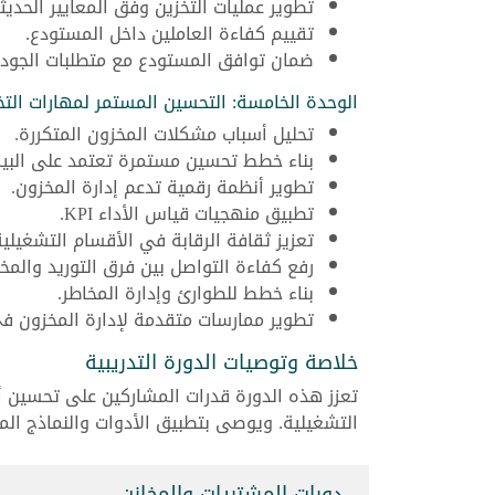
تطوير عمليات التخزين وفق المعايير الحديثة
تقييم كفاءة العاملين داخل المستودع.
ضمان توافق المستودع مع متطلبات الجودة
الوحدة الخامسة: التحسين المستمر لمهارات التخ
تحليل أسباب مشكلات المخزون المتكررة.
بناء خطط تحسين مستمرة تعتمد على البيان
تطوير أنظمة رقمية تدعم إدارة المخزون.
تطبيق منهجيات قياس الأداء KPI.
تعزيز ثقافة الرقابة في الأقسام التشغيلية
رفع كفاءة التواصل بين فرق التوريد والمخا
بناء خطط للطوارئ وإدارة المخاطر.
تطوير ممارسات متقدمة لإدارة المخزون ف
خلاصة وتوصيات الدورة التدريبية
تعزز هذه الدورة قدرات المشاركين على تحسين أ
التشغيلية. ويوصى بتطبيق الأدوات والنماذج ال
دورات المشتريات والمخازن