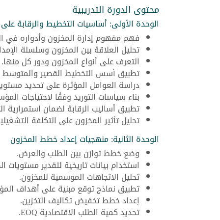
محتوى الدورة التدريبية
الوحدة الأولى: أساسيات التخطيط والرقابة على 
فهم مفهوم إدارة المخزون وأدواره في 
تحليل العلاقة بين المخزون وسلسلة الإمداد
التعرف على أنواع المخزون ودور كل منها.
تطبيق أسس التخطيط القصير والمتوسط و
دراسة العوامل المؤثرة على تحديد مستويات
بناء سياسات التوريد وفقًا لاحتياجات المؤ
تطبيق أساليب الرقابة لضمان استمرارية الت
تحليل تأثير المخزون على التكلفة التشغيلية
الوحدة الثانية: منهجيات إعداد خطط المخزون
وضع خطط توازن بين الطلب والعرض.
استخدام بيانات تاريخية لتقدير مستويات ال
تحليل الاتجاهات الموسمية للمخزون.
تطبيق نماذج توقع مبنية على أهداف الم
إعداد خطط تخفيض تكاليف التخزين.
تحديد كمية الطلب الاقتصادية EOQ.