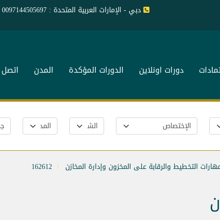
دبي - الإمارات العربية المتحدة : 0097144505697
تمادات
دورات اونلاين
الدورات المؤكدة
المدن
اتصل ب
هارات التخطيط والرقابة على المخزون وإدارة المخازن
162612
ن