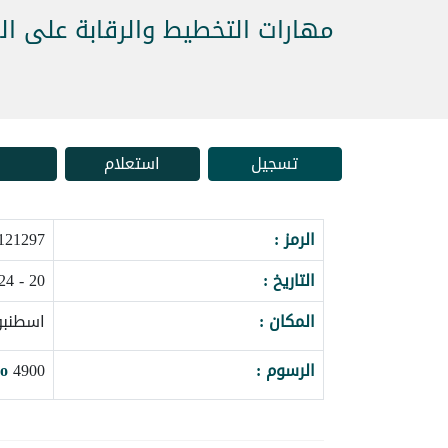
مهارات التخطيط والرقابة على الم
تسجيل
استعلام
الرمز :
121297_162612
التاريخ :
20 - 24 سبتمبر 2026
المكان :
اسطنبول
الرسوم :
4900
o