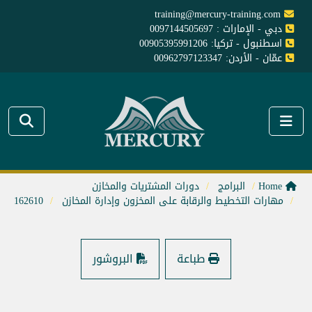
training@mercury-training.com
دبي - الإمارات : 0097144505697
اسطنبول - تركيا: 00905395991206
عمّان - الأردن: 00962797123347
Home
البرامج
دورات المشتريات والمخازن
مهارات التخطيط والرقابة على المخزون وإدارة المخازن
162610
طباعة
البروشور