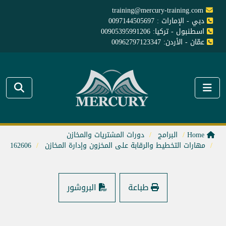
training@mercury-training.com
دبي - الإمارات : 0097144505697
اسطنبول - تركيا: 00905395991206
عمّان - الأردن: 00962797123347
Home
البرامج
دورات المشتريات والمخازن
مهارات التخطيط والرقابة على المخزون وإدارة المخازن
162606
طباعة
البروشور