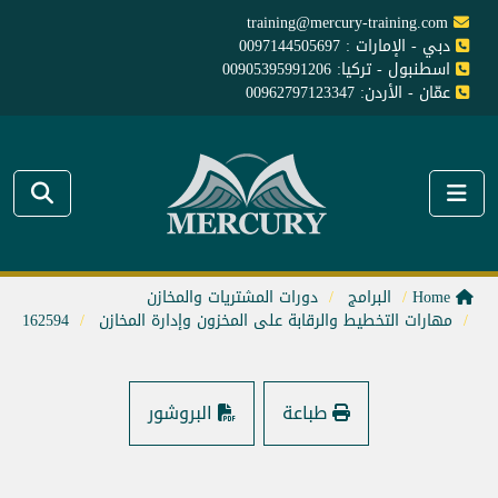
training@mercury-training.com
دبي - الإمارات : 0097144505697
اسطنبول - تركيا: 00905395991206
عمّان - الأردن: 00962797123347
Home
البرامج
دورات المشتريات والمخازن
مهارات التخطيط والرقابة على المخزون وإدارة المخازن
162594
طباعة
البروشور