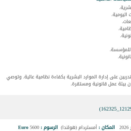
شرية.
 اليومية.
عات.
امية.
ونية.
ة للمؤسسة.
نونية.
متدربين على إدارة الموارد البشرية بكفاءة نظامية عالية. وتوصي
ن بيئة عمل قانونية ومستقرة.
المكان :
أمستردام (هولندا)
الرسوم :
5600
Euro