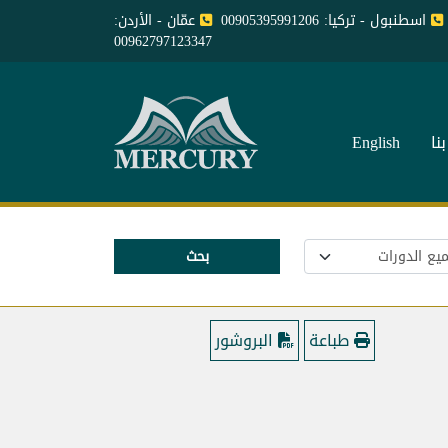
اسطنبول - تركيا: 00905395991206
عمّان - الأردن:
00962797123347
نا
English
بحث
طباعة
البروشور