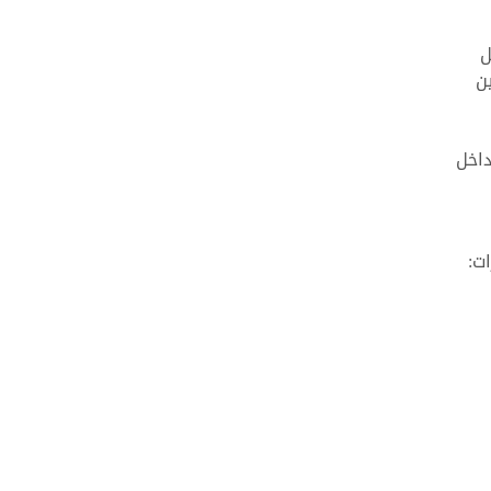
ل
ين
داخل
ت: