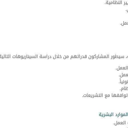
 النظامية.
.
مل.
، سيطور المشاركون قدراتهم من خلال دراسة السيناريوهات التالية
العمل.
مل.
ياً.
ام.
وافقها مع التشريعات.
لموارد البشرية
العمل.