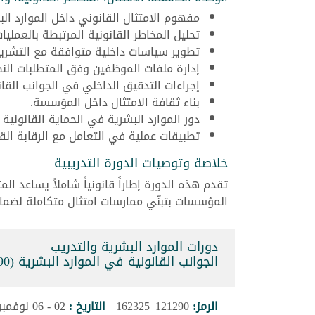
مفهوم الامتثال القانوني داخل الموارد الب
تحليل المخاطر القانونية المرتبطة بالعمليات
تطوير سياسات داخلية متوافقة مع التشري
إدارة ملفات الموظفين وفق المتطلبات النظ
إجراءات التدقيق الداخلي في الجوانب القان
بناء ثقافة الامتثال داخل المؤسسة.
دور الموارد البشرية في الحماية القانوني
تطبيقات عملية في التعامل مع الرقابة القا
خلاصة وتوصيات الدورة التدريبية
تقدم هذه الدورة إطاراً قانونياً شاملاً يساعد ال
المؤسسات بتبنّي ممارسات امتثال متكاملة لضما
دورات الموارد البشرية والتدريب
الجوانب القانونية في الموارد البشرية (121290_162325)
الرمز:
121290_162325
التاريخ :
02 - 06 نوفمبر 2026