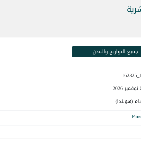
شرية
جميع التواريخ والمدن
1
ام (هولندا)
Eur