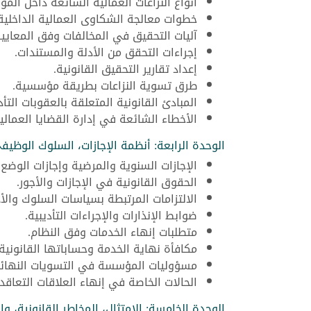
أنواع النزاعات العمالية الشائعة داخل الم
خطوات معالجة الشكاوى العمالية الداخلية
آليات التحقيق في المخالفات وفق المعايير 
إجراءات التحقق من الأدلة والمستندات.
إعداد تقارير التحقيق القانونية.
طرق تسوية النزاعات بطريقة مؤسسية.
المبادئ القانونية المتعلقة بالعقوبات التأد
الأخطاء الشائعة في إدارة القضايا العمالي
الوحدة الرابعة: أنظمة الإجازات، السلوك الوظيف
الإجازات السنوية والمرضية وإجازات الوضع.
الحقوق القانونية في الإجازات والأجور.
الالتزامات المرتبطة بسياسات السلوك والأ
ضوابط الإنذارات والإجراءات التأديبية.
متطلبات إنهاء الخدمات وفق النظام.
مكافأة نهاية الخدمة وحساباتها القانونية.
مسؤوليات المؤسسة في التسويات النهائي
الحالات الخاصة في إنهاء العلاقات التعاقدي
الوحدة الخامسة: الامتثال، المخاطر القانونية، و