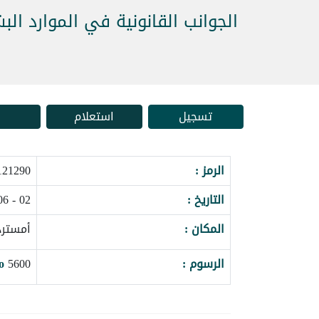
الجوانب القانونية في الموارد الب
تسجيل
استعلام
الرمز :
21290_162325
التاريخ :
02 - 06 نوفمبر 2026
المكان :
أمسترد
الرسوم :
5600
o