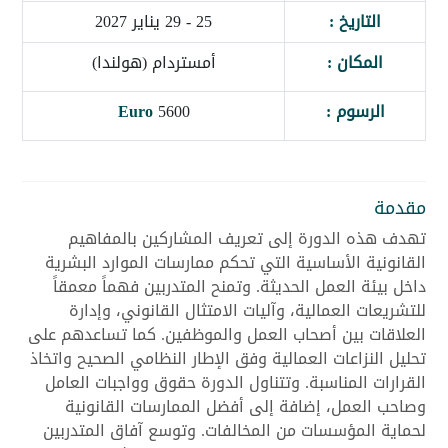
التاريخ :
25 - 29 يناير 2027
المكان :
أمستردام (هولندا)
الرسوم :
5600
Euro
مقدمة
تهدف هذه الدورة إلى تعريف المشاركين بالمفاهيم
القانونية الأساسية التي تحكم ممارسات الموارد البشرية
داخل بيئة العمل الحديثة. وتمنح المتدربين فهماً معمقاً
للتشريعات العمالية، وآليات الامتثال القانوني، وإدارة
العلاقات بين أصحاب العمل والموظفين. كما تساعدهم على
تحليل النزاعات العمالية وفق الإطار النظامي الصحيح واتخاذ
القرارات المناسبة. وتتناول الدورة حقوق وواجبات العامل
وصاحب العمل، إضافة إلى أفضل الممارسات القانونية
لحماية المؤسسات من المخالفات. وتوسع آفاق المتدربين